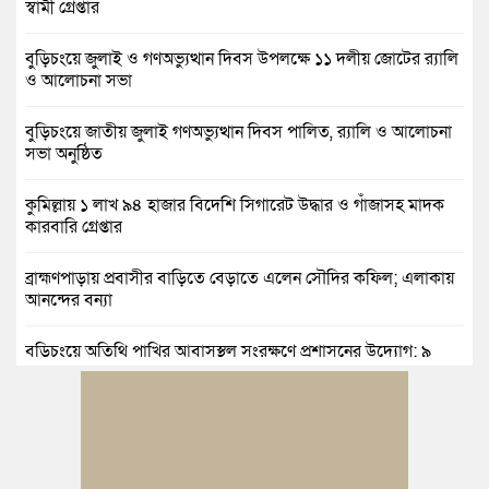
স্বামী গ্রেপ্তার
বুড়িচংয়ে জুলাই ও গণঅভ্যুত্থান দিবস উপলক্ষে ১১ দলীয় জোটের র‍্যালি
ও আলোচনা সভা
বুড়িচংয়ে জাতীয় জুলাই গণঅভ্যুত্থান দিবস পালিত, র‍্যালি ও আলোচনা
সভা অনুষ্ঠিত
কুমিল্লায় ১ লাখ ৯৪ হাজার বিদেশি সিগারেট উদ্ধার ও গাঁজাসহ মাদক
কারবারি গ্রেপ্তার
ব্রাহ্মণপাড়ায় প্রবাসীর বাড়িতে বেড়াতে এলেন সৌদির কফিল; এলাকায়
আনন্দের বন্যা
বুড়িচংয়ে অতিথি পাখির আবাসস্থল সংরক্ষণে প্রশাসনের উদ্যোগ; ৯
সদস্যের কমিটি গঠন
দুর্যোগ ব্যবস্থাপনা অধিদপ্তরের প্রকল্পে বদলে যাচ্ছে চৌদ্দগ্রামের জনপদ
নিমসার জুনাব আলী ডিগ্রি কলেজ ছাত্রদলের কমিটি ঘোষণা: আনন্দ