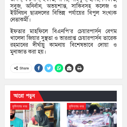
সবুজ, অনির্বান, অভয়শান্ত, সাকিবসহ কলেজ ও
ইউনিয়ন ছাত্রদলের বিভিন্ন পর্যায়ের বিপুল সংখ্যক
নেতাকর্মী।
ইফতার মাহফিলে বিএনপি’র চেয়ারপার্সন বেগম
খালেদা জিয়ার সুস্থতা ও ভারপ্রাপ্ত চেয়ারপার্সন তারেক
রহমানের দীর্ঘায়ু কামনায় বিশেষভাবে দোয়া ও
মুনাজাত করা হয়।
Share
আরো পড়ুন
কুমিল্লার খবর
কুমিল্লার খবর