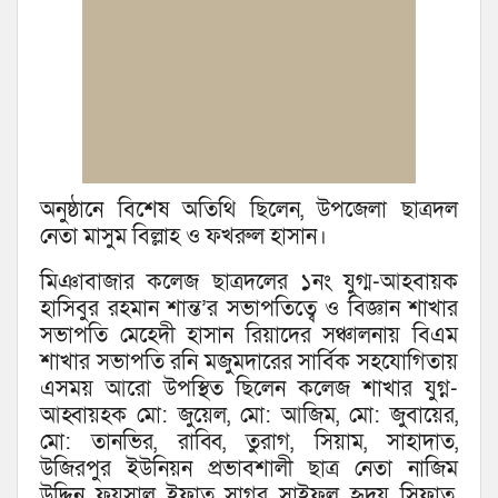
অনুষ্ঠানে বিশেষ অতিথি ছিলেন, উপজেলা ছাত্রদল
নেতা মাসুম বিল্লাহ ও ফখরুল হাসান।
মিঞাবাজার কলেজ ছাত্রদলের ১নং যুগ্ম-আহবায়ক
হাসিবুর রহমান শান্ত’র সভাপতিত্বে ও বিজ্ঞান শাখার
সভাপতি মেহেদী হাসান রিয়াদের সঞ্চালনায় বিএম
শাখার সভাপতি রনি মজুমদারের সার্বিক সহযোগিতায়
এসময় আরো উপস্থিত ছিলেন কলেজ শাখার যুগ্ন-
আহ্বায়হক মো: জুয়েল, মো: আজিম, মো: জুবায়ের,
মো: তানভির, রাব্বি, তুরাগ, সিয়াম, সাহাদাত,
উজিরপুর ইউনিয়ন প্রভাবশালী ছাত্র নেতা নাজিম
উদ্দিন, ফয়সাল, ইফাত, সাগর, সাইফুল, হৃদয়, সিফাত,