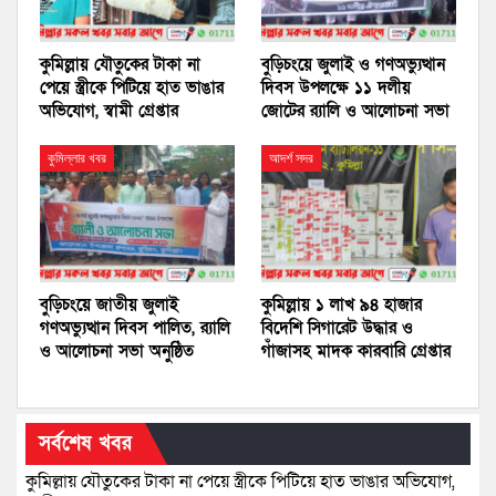
কুমিল্লায় যৌতুকের টাকা না
বুড়িচংয়ে জুলাই ও গণঅভ্যুত্থান
পেয়ে স্ত্রীকে পিটিয়ে হাত ভাঙার
দিবস উপলক্ষে ১১ দলীয়
অভিযোগ, স্বামী গ্রেপ্তার
জোটের র‍্যালি ও আলোচনা সভা
কুমিল্লার খবর
আদর্শ সদর
বুড়িচংয়ে জাতীয় জুলাই
কুমিল্লায় ১ লাখ ৯৪ হাজার
গণঅভ্যুত্থান দিবস পালিত, র‍্যালি
বিদেশি সিগারেট উদ্ধার ও
ও আলোচনা সভা অনুষ্ঠিত
গাঁজাসহ মাদক কারবারি গ্রেপ্তার
সর্বশেষ খবর
কুমিল্লায় যৌতুকের টাকা না পেয়ে স্ত্রীকে পিটিয়ে হাত ভাঙার অভিযোগ,