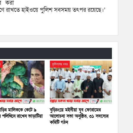
তর করা
ত্রণে রাখতে হাইওয়ে পুলিশ সবসময় তৎপর রয়েছে।’
র
কুমিল্লার খবর
 বাড়ির মালিককে কেটে ৯
বুড়িচংয়ে মইনীয়া যুব ফোরামের
 পলিথিনে রাখেন ভাড়াটিয়া
আলোচনা সভা অনুষ্ঠিত, ৩১ সদস্যের
কমিটি গঠন