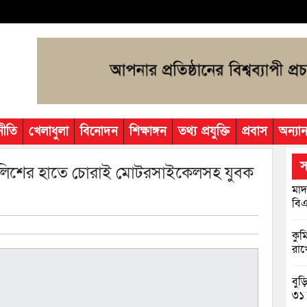
নীতি
খেলাধুলা
বিনোদন
শিক্ষাঙ্গন
তথ্য প্রযুক্তি
প্রবাস
অন্যান
স
 পুলিশের হাতে চোরাই মোটরসাইকেলসহ যুবক
মাদ
বিএ
কুম
রাখ
বুড
৩১ 