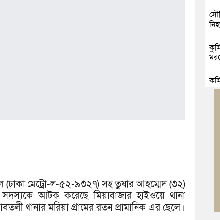
সৌদ
নি
কুমি
মরদ
কুম
মৃত্য
কুম
রিক
কুম
ভাঙা
বুড়
েল (ঢাকা মেট্রো-ল-৫২-৯৩২৭) সহ তুষার আহম্মেদ (৩২)
জোট
 সদস্যকে আটক করেছে মিয়াবাজার হাইওয়ে থানা
বতলী থানার মরিয়া গ্রামের রতন প্রামানিক এর ছেলে।
বুড