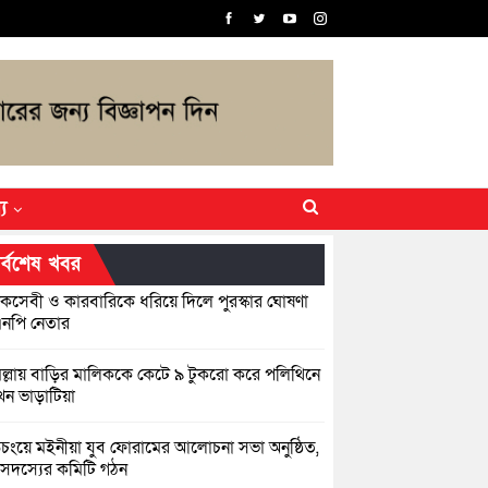
্য
র্বশেষ খবর
কসেবী ও কারবারিকে ধরিয়ে দিলে পুরস্কার ঘোষণা
নপি নেতার
িল্লায় বাড়ির মালিককে কেটে ৯ টুকরো করে পলিথিনে
েন ভাড়াটিয়া
়িচংয়ে মইনীয়া যুব ফোরামের আলোচনা সভা অনুষ্ঠিত,
সদস্যের কমিটি গঠন