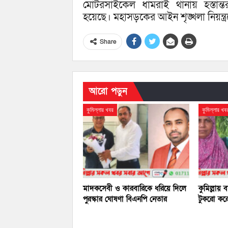
মোটরসাইকেল ধামরাই থানায় হস্তান্
হয়েছে। মহাসড়কের আইন শৃঙ্খলা নিয়ন্
Share
আরো পড়ুন
কুমিল্লার খবর
কুমিল্লার খব
মাদকসেবী ও কারবারিকে ধরিয়ে দিলে
কুমিল্লায়
পুরস্কার ঘোষণা বিএনপি নেতার
টুকরো করে