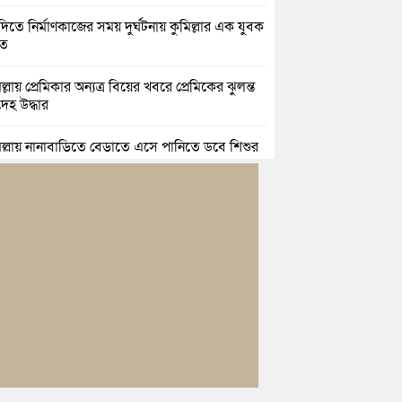
িতে নির্মাণকাজের সময় দুর্ঘটনায় কুমিল্লার এক যুবক
হত
ল্লায় প্রেমিকার অন্যত্র বিয়ের খবরে প্রেমিকের ঝুলন্ত
েহ উদ্ধার
িল্লায় নানাবাড়িতে বেড়াতে এসে পানিতে ডুবে শিশুর
ু
িল্লায় নিখোঁজের ৩ দিন পর ফিশারির পুকুরে
শাচালকের মরদেহ উদ্ধার
িল্লায় যৌতুকের টাকা না পেয়ে স্ত্রীকে পিটিয়ে হাত
র অভিযোগ, স্বামী গ্রেপ্তার
িচংয়ে জুলাই ও গণঅভ্যুত্থান দিবস উপলক্ষে ১১ দলীয়
ের র‍্যালি ও আলোচনা সভা
়িচংয়ে জাতীয় জুলাই গণঅভ্যুত্থান দিবস পালিত, র‍্যালি