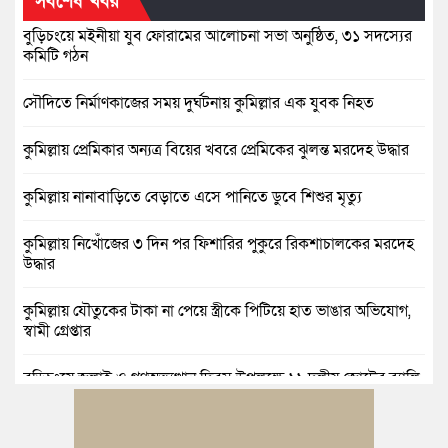
সর্বশেষ খবর
বুড়িচংয়ে মইনীয়া যুব ফোরামের আলোচনা সভা অনুষ্ঠিত, ৩১ সদস্যের
কমিটি গঠন
সৌদিতে নির্মাণকাজের সময় দুর্ঘটনায় কুমিল্লার এক যুবক নিহত
কুমিল্লায় প্রেমিকার অন্যত্র বিয়ের খবরে প্রেমিকের ঝুলন্ত মরদেহ উদ্ধার
কুমিল্লায় নানাবাড়িতে বেড়াতে এসে পানিতে ডুবে শিশুর মৃত্যু
কুমিল্লায় নিখোঁজের ৩ দিন পর ফিশারির পুকুরে রিকশাচালকের মরদেহ
উদ্ধার
কুমিল্লায় যৌতুকের টাকা না পেয়ে স্ত্রীকে পিটিয়ে হাত ভাঙার অভিযোগ,
স্বামী গ্রেপ্তার
বুড়িচংয়ে জুলাই ও গণঅভ্যুত্থান দিবস উপলক্ষে ১১ দলীয় জোটের র‍্যালি
ও আলোচনা সভা
বুড়িচংয়ে জাতীয় জুলাই গণঅভ্যুত্থান দিবস পালিত, র‍্যালি ও আলোচনা