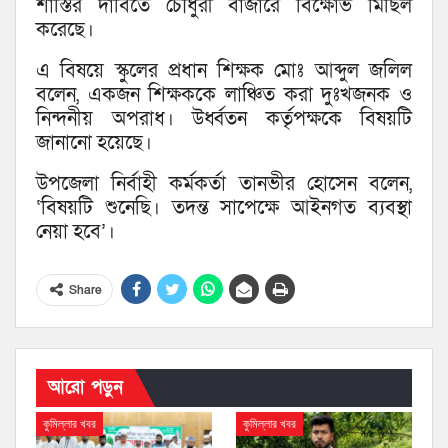
শাস্তির দাবিতে চৌধুরী বাজারে বিক্ষোভ মিছিল
করেছে।
এ বিষয়ে স্কুলের প্রধান শিক্ষক মোঃ আব্দুল জলিল
বলেন, একজন শিক্ষককে লাঞ্চিত করা দুঃখজনক ও
নিন্দনীয় অপরাধ। উর্ধ্বতন কর্তৃপক্ষকে বিষয়টি
জানানো হয়েছে।
উপজেলা নির্বাহী কর্মকর্তা তানভীর হোসেন বলেন,
‘বিষয়টি শুনেছি। তদন্ত সাপেক্ষে আইনগত ব্যবস্থা
নেয়া হবে’।
Share
আরো পড়ুন
কুমিল্লার খবর
কুমিল্লার খবর