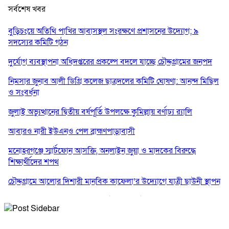
সর্বশেষ খবর
বুড়িচংয়ে অতিথি পাখির আবাসস্থল সংরক্ষণে প্রশাসনের উদ্যোগ; ৯
সদস্যের কমিটি গঠন
দুর্যোগ ব্যবস্থাপনা অধিদপ্তরের প্রকল্পে বদলে যাচ্ছে চৌদ্দগ্রামের জনপদ
নিমসার জুনাব আলী ডিগ্রি কলেজ ছাত্রদলের কমিটি ঘোষণা: আনন্দ মিছিল
ও সংবর্ধনা
জুলাই অভ্যুত্থানের দ্বিতীয় বর্ষপূর্তি উপলক্ষে কুমিল্লায় বর্ণাঢ্য র‍্যালি
আবারও নারী ইউএনও পেল ব্রাহ্মণপাড়াবাসী
মনোহরগঞ্জে স্মার্টফোন আসক্তি, অনলাইন জুয়া ও মাদকের বিরুদ্ধে
শিক্ষার্থীদের শপথ
চৌদ্দগ্রামে আলোর দিশারী মানবিক কাফেলা’র উদ্যোগে যাত্রী ছাউনী স্থাপন
কুমিল্লা বিজিবির অভিযান: এক কোটি ১৫ লাখ টাকার ভারতীয় শাড়ি ও
মোবাইল ডিসপ্লে জব্দ