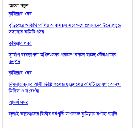
আরো পড়ুন
কুমিল্লার খবর
বুড়িচংয়ে অতিথি পাখির আবাসস্থল সংরক্ষণে প্রশাসনের উদ্যোগ; ৯
সদস্যের কমিটি গঠন
কুমিল্লার খবর
দুর্যোগ ব্যবস্থাপনা অধিদপ্তরের প্রকল্পে বদলে যাচ্ছে চৌদ্দগ্রামের
জনপদ
কুমিল্লার খবর
নিমসার জুনাব আলী ডিগ্রি কলেজ ছাত্রদলের কমিটি ঘোষণা: আনন্দ
মিছিল ও সংবর্ধনা
আদর্শ সদর
জুলাই অভ্যুত্থানের দ্বিতীয় বর্ষপূর্তি উপলক্ষে কুমিল্লায় বর্ণাঢ্য র‍্যালি