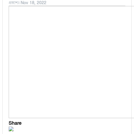
প্রকাশঃ
Nov 18, 2022
বুড়িচং
অর্থনীতি
ব্রাহ্মণপাড়া
মনোহরগঞ্জ
মুরাদনগর
মেঘনা
লাকসাম
লালমাই
সদর দক্ষিণ
হোমনা
Share