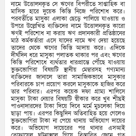
নামে উত্তোলনকৃত সে ঋণের বিপরীতে সাপ্তাহিক বা
মাসিক হারে দুয়েক কিস্তি নিজে পরিশোধ করে।
পরবর্তীতে মাসুকা এলাকা ছেড়ে পালিয়ে যাওয়ায় ও
উপরে উল্লেখিত ব্যক্তিদের নামে উত্তোলনকৃত কারো
ঋণই পরিশোধ না করায় ঋণ প্রদানকারী প্রতিষ্ঠানের
মাঠ কর্মকর্তারা এসে যাদের নামে ঋণ দেয়া হয়েছে
তাদের থেকে ঋণের কিস্তি আদায় করে। এদিকে
দীর্ঘদিন ধরে মাসুকা পলাতক থাকার পর এবং ঋণের
কিস্তি পরিশোধে ব্যর্থতার ধারপ্রান্তে পৌঁছে যাওয়ায়
ভুক্তভোগিরা বিষয়টি স্থানীয় মেম্বারসহ গণ্যমান্য
ব্যক্তিদের জানালে তারা সামাজিকভাবে মাসুকার
পরিবারকে চাপ প্রয়োগ করলে মাসুকাকে হাজির করে
তার পরিবার। এরপর কয়েক দফা গ্রাম্য শালিসে
মাসুকা টাকা নেয়ার বিষয়টি স্বীকার করে খুব শীঘ্রই
পাওনাদারদের টাকা দিয়ে দিবে মর্মে মুচলেকা দিয়ে
ছাড়া পায়। এরপর কিছুদিন অতিবাহিত হয়ে গেলেও
ভুক্তভোগিরা টাকা না পেয়ে থানায় অভিযোগ দায়ের
করে। অভিযোগ দায়েরের পর থানার এসআই
তোফায়েল ঘটনাস্থলে গিয়ে বিস্তারিত জেনে গত