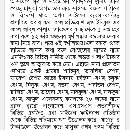
অভিযোগ সূত্র ও সরেজমিন পরিদর্শনে স্থানীয় জানা
গেছে, মাসুকা বেগম তার এক ভাইকে বিদেশ পাঠানো
ও বিদেশে থাকা অপর ভাইয়ের ব্যবসা-বানিজ্য
প্রসারিত করার কথা বলে প্রতিবেশি মৃত ইউসুফ এর
ছেলে আবুল কালাম সোহেলের কাছ থেকে ১ সপ্তাহের
কথা বলে ১২ ভরি ওজনের স্বর্ণালঙ্কার বন্ধকের দেয়ার
জন্য নিয়ে যায়। পরে ওই স্বর্ণালঙ্কারগুলো বন্ধক থেকে
ছাড়িয়ে আনার কথা বলে সোহেলের মায়ের নামে
এনজিওসহ বিভিন্ন সমিতি থেকে অন্তত ৭ লাখ টাকার
ঋণ তুলে আত্মসাত করে নেয়। এছাড়া নানা প্রলোভন
দেখিয়ে একই গ্রামের শাহিনুর, তাসলিমা বেগম,
আয়েশা বেগম, আতর ইসলাম, রুজিনা বেগম, হনুফা
বেগম, নিলুফা বেগম, রতনা বেগম, পারভিন বেগম,
রাজিয়া বেগম, তাহেরা বেগম, মাহফুজা বেগম, মানজুমা
বেগম, আব্দুল খালেকসহ কমপক্ষে ২০ জনের নামে
ব্র্যাক, ব্যুরো বাংলাদেশ, এসএসএস, প্রত্যাশীসহ
বিভিন্ন এনজিও এবং মাইক্রো ফাইন্যান্স প্রতিষ্ঠান
থেকে বিভিন্ন পরিমানে ঋণ উত্তোলন করে। ঋণের এ
টাকাগুলো উত্তোলন করে মাসুকা প্রথম প্রথম বিভিন্ন