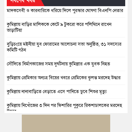
সর্বশেষ খবর
মাদকসেবী ও কারবারিকে ধরিয়ে দিলে পুরস্কার ঘোষণা বিএনপি নেতার
কুমিল্লায় বাড়ির মালিককে কেটে ৯ টুকরো করে পলিথিনে রাখেন
ভাড়াটিয়া
বুড়িচংয়ে মইনীয়া যুব ফোরামের আলোচনা সভা অনুষ্ঠিত, ৩১ সদস্যের
কমিটি গঠন
সৌদিতে নির্মাণকাজের সময় দুর্ঘটনায় কুমিল্লার এক যুবক নিহত
কুমিল্লায় প্রেমিকার অন্যত্র বিয়ের খবরে প্রেমিকের ঝুলন্ত মরদেহ উদ্ধার
কুমিল্লায় নানাবাড়িতে বেড়াতে এসে পানিতে ডুবে শিশুর মৃত্যু
কুমিল্লায় নিখোঁজের ৩ দিন পর ফিশারির পুকুরে রিকশাচালকের মরদেহ
উদ্ধার
কুমিল্লায় যৌতুকের টাকা না পেয়ে স্ত্রীকে পিটিয়ে হাত ভাঙার অভিযোগ,
স্বামী গ্রেপ্তার