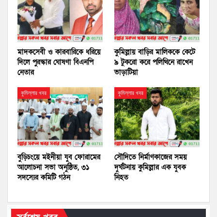
মাদকসেবী ও কারবারিকে ধরিয়ে
কুমিল্লায় বাড়ির মালিককে কেটে
দিলে পুরস্কার ঘোষণা বিএনপি
৯ টুকরো করে পলিথিনে রাখেন
নেতার
ভাড়াটিয়া
কুমিল্লার খবর
কুমিল্লার খবর
বুড়িচংয়ে মইনীয়া যুব ফোরামের
সৌদিতে নির্মাণকাজের সময়
আলোচনা সভা অনুষ্ঠিত, ৩১
দুর্ঘটনায় কুমিল্লার এক যুবক
সদস্যের কমিটি গঠন
নিহত