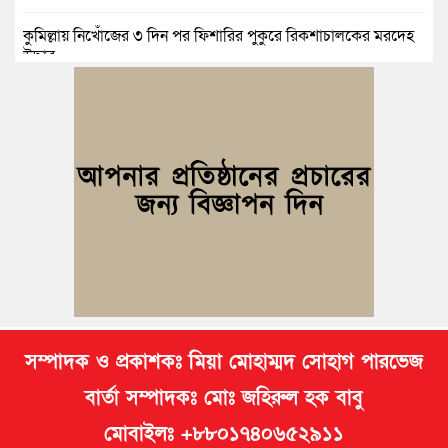
কুমিল্লায় নিখোঁজের ৩ দিন পর ফিশারির পুকুরে রিকশাচালকের মরদেহ
উদ্ধার
কুমিল্লায় যৌতুকের টাকা না পেয়ে স্ত্রীকে পিটিয়ে হাত ভাঙার অভিযোগ,
স্বামী গ্রেপ্তার
বুড়িচংয়ে জুলাই ও গণঅভ্যুত্থান দিবস উপলক্ষে ১১ দলীয় জোটের র‍্যালি
ও আলোচনা সভা
বুড়িচংয়ে জাতীয় জুলাই গণঅভ্যুত্থান দিবস পালিত, র‍্যালি ও আলোচনা
সভা অনুষ্ঠিত
সম্পাদক ও প্রকাশকঃ মিয়া মোহাম্মদ সোহাগ পারভেজ
বার্তা সম্পাদকঃ মোঃ জহিরুল হক বাবু
মোবাইলঃ +৮৮০১৭৪০৬৫২৯১১