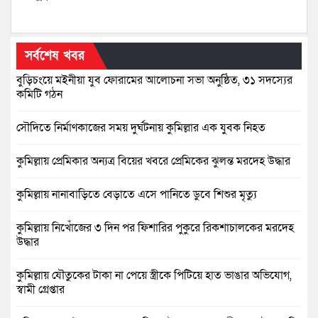
সর্বশেষ খবর
বুড়িচংয়ে মইনীয়া যুব ফোরামের আলোচনা সভা অনুষ্ঠিত, ৩১ সদস্যের
কমিটি গঠন
সৌদিতে নির্মাণকাজের সময় দুর্ঘটনায় কুমিল্লার এক যুবক নিহত
কুমিল্লায় প্রেমিকার অন্যত্র বিয়ের খবরে প্রেমিকের ঝুলন্ত মরদেহ উদ্ধার
কুমিল্লায় নানাবাড়িতে বেড়াতে এসে পানিতে ডুবে শিশুর মৃত্যু
কুমিল্লায় নিখোঁজের ৩ দিন পর ফিশারির পুকুরে রিকশাচালকের মরদেহ
উদ্ধার
কুমিল্লায় যৌতুকের টাকা না পেয়ে স্ত্রীকে পিটিয়ে হাত ভাঙার অভিযোগ,
স্বামী গ্রেপ্তার