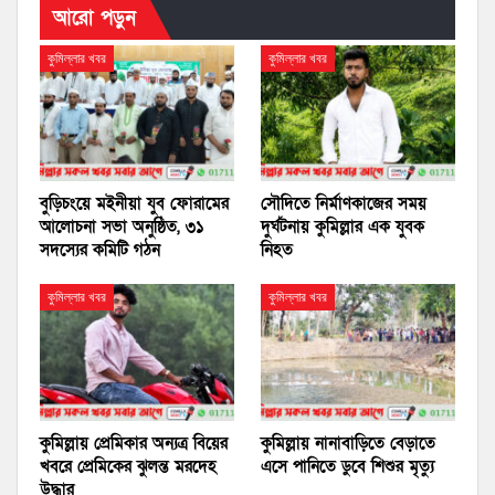
আরো পড়ুন
কুমিল্লার খবর
কুমিল্লার খবর
বুড়িচংয়ে মইনীয়া যুব ফোরামের
সৌদিতে নির্মাণকাজের সময়
আলোচনা সভা অনুষ্ঠিত, ৩১
দুর্ঘটনায় কুমিল্লার এক যুবক
সদস্যের কমিটি গঠন
নিহত
কুমিল্লার খবর
কুমিল্লার খবর
কুমিল্লায় প্রেমিকার অন্যত্র বিয়ের
কুমিল্লায় নানাবাড়িতে বেড়াতে
খবরে প্রেমিকের ঝুলন্ত মরদেহ
এসে পানিতে ডুবে শিশুর মৃত্যু
উদ্ধার