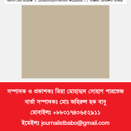
বুড়িচংয়ে জুলাই ও গণঅভ্যুত্থান দিবস উপলক্ষে ১১ দলীয় জোটের র‍্যালি
ও আলোচনা সভা
বুড়িচংয়ে জাতীয় জুলাই গণঅভ্যুত্থান দিবস পালিত, র‍্যালি ও আলোচনা
সভা অনুষ্ঠিত
কুমিল্লায় ১ লাখ ৯৪ হাজার বিদেশি সিগারেট উদ্ধার ও গাঁজাসহ মাদক
কারবারি গ্রেপ্তার
ব্রাহ্মণপাড়ায় প্রবাসীর বাড়িতে বেড়াতে এলেন সৌদির কফিল; এলাকায়
আনন্দের বন্যা
সম্পাদক ও প্রকাশকঃ মিয়া মোহাম্মদ সোহাগ পারভেজ
বার্তা সম্পাদকঃ মোঃ জহিরুল হক বাবু
মোবাইলঃ +৮৮০১৭৪০৬৫২৯১১
ইমেইলঃ journalistbabo@gmail.com