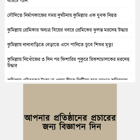
কমিটি গঠন
সৌদিতে নির্মাণকাজের সময় দুর্ঘটনায় কুমিল্লার এক যুবক নিহত
কুমিল্লায় প্রেমিকার অন্যত্র বিয়ের খবরে প্রেমিকের ঝুলন্ত মরদেহ উদ্ধার
কুমিল্লায় নানাবাড়িতে বেড়াতে এসে পানিতে ডুবে শিশুর মৃত্যু
কুমিল্লায় নিখোঁজের ৩ দিন পর ফিশারির পুকুরে রিকশাচালকের মরদেহ
উদ্ধার
কুমিল্লায় যৌতুকের টাকা না পেয়ে স্ত্রীকে পিটিয়ে হাত ভাঙার অভিযোগ,
স্বামী গ্রেপ্তার
বুড়িচংয়ে জুলাই ও গণঅভ্যুত্থান দিবস উপলক্ষে ১১ দলীয় জোটের র‍্যালি
ও আলোচনা সভা
বুড়িচংয়ে জাতীয় জুলাই গণঅভ্যুত্থান দিবস পালিত, র‍্যালি ও আলোচনা
সভা অনুষ্ঠিত