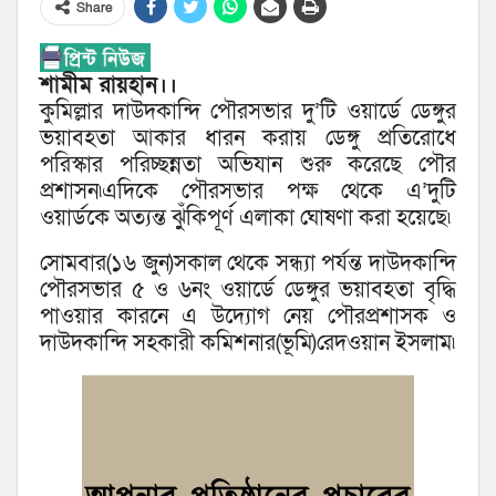
Share
শামীম রায়হান।।
কুমিল্লার দাউদকান্দি পৌরসভার দু’টি ওয়ার্ডে ডেঙ্গুর
ভয়াবহতা আকার ধারন করায় ডেঙ্গু প্রতিরোধে
পরিস্কার পরিচ্ছন্নতা অভিযান শুরু করেছে পৌর
প্রশাসন৷এদিকে পৌরসভার পক্ষ থেকে এ’দুটি
ওয়ার্ডকে অত্যন্ত ঝু্ঁকিপূর্ণ এলাকা ঘোষণা করা হয়েছে৷
সোমবার(১৬ জুন)সকাল থেকে সন্ধ্যা পর্যন্ত দাউদকান্দি
পৌরসভার ৫ ও ৬নং ওয়ার্ডে ডেঙ্গুর ভয়াবহতা বৃদ্ধি
পাওয়ার কারনে এ উদ্যোগ নেয় পৌরপ্রশাসক ও
দাউদকান্দি সহকারী কমিশনার(ভূমি)রেদওয়ান ইসলাম৷