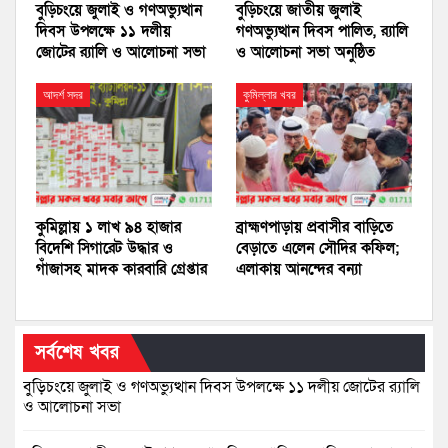
বুড়িচংয়ে জুলাই ও গণঅভ্যুত্থান
বুড়িচংয়ে জাতীয় জুলাই
দিবস উপলক্ষে ১১ দলীয়
গণঅভ্যুত্থান দিবস পালিত, র‍্যালি
জোটের র‍্যালি ও আলোচনা সভা
ও আলোচনা সভা অনুষ্ঠিত
আদর্শ সদর
কুমিল্লার খবর
কুমিল্লায় ১ লাখ ৯৪ হাজার
ব্রাহ্মণপাড়ায় প্রবাসীর বাড়িতে
বিদেশি সিগারেট উদ্ধার ও
বেড়াতে এলেন সৌদির কফিল;
গাঁজাসহ মাদক কারবারি গ্রেপ্তার
এলাকায় আনন্দের বন্যা
সর্বশেষ খবর
বুড়িচংয়ে জুলাই ও গণঅভ্যুত্থান দিবস উপলক্ষে ১১ দলীয় জোটের র‍্যালি
ও আলোচনা সভা