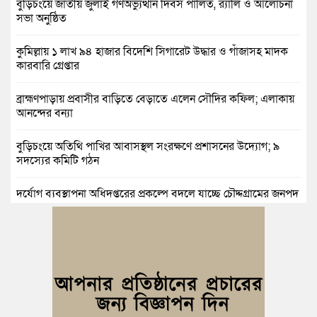
বুড়িচংয়ে জাতীয় জুলাই গণঅভ্যুত্থান দিবস পালিত, র‍্যালি ও আলোচনা
সভা অনুষ্ঠিত
কুমিল্লায় ১ লাখ ৯৪ হাজার বিদেশি সিগারেট উদ্ধার ও গাঁজাসহ মাদক
কারবারি গ্রেপ্তার
ব্রাহ্মণপাড়ায় প্রবাসীর বাড়িতে বেড়াতে এলেন সৌদির কফিল; এলাকায়
আনন্দের বন্যা
বুড়িচংয়ে অতিথি পাখির আবাসস্থল সংরক্ষণে প্রশাসনের উদ্যোগ; ৯
সদস্যের কমিটি গঠন
দুর্যোগ ব্যবস্থাপনা অধিদপ্তরের প্রকল্পে বদলে যাচ্ছে চৌদ্দগ্রামের জনপদ
নিমসার জুনাব আলী ডিগ্রি কলেজ ছাত্রদলের কমিটি ঘোষণা: আনন্দ
মিছিল ও সংবর্ধনা
জুলাই অভ্যুত্থানের দ্বিতীয় বর্ষপূর্তি উপলক্ষে কুমিল্লায় বর্ণাঢ্য র‍্যালি
আবারও নারী ইউএনও পেল ব্রাহ্মণপাড়াবাসী