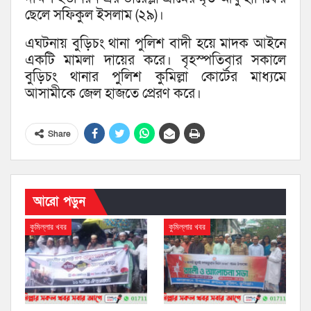
ছেলে সফিকুল ইসলাম (২৯)।
এঘটনায় বুড়িচং থানা পুলিশ বাদী হয়ে মাদক আইনে
একটি মামলা দায়ের করে। বৃহস্পতিবার সকালে
বুড়িচং থানার পুলিশ কুমিল্লা কোর্টের মাধ্যমে
আসামীকে জেল হাজতে প্রেরণ করে।
Share
আরো পড়ুন
কুমিল্লার খবর
কুমিল্লার খবর