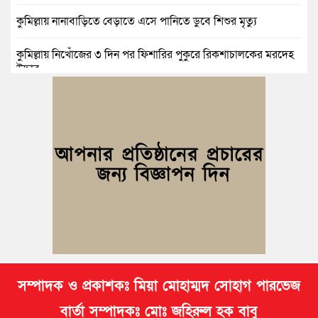
কুমিল্লায় নানাবাড়িতে বেড়াতে এসে পানিতে ডুবে শিশুর মৃত্যু
কুমিল্লায় নিখোঁজের ৩ দিন পর ফিশারির পুকুরে রিকশাচালকের মরদেহ
উদ্ধার
কুমিল্লায় যৌতুকের টাকা না পেয়ে স্ত্রীকে পিটিয়ে হাত ভাঙার অভিযোগ,
স্বামী গ্রেপ্তার
বুড়িচংয়ে জুলাই ও গণঅভ্যুত্থান দিবস উপলক্ষে ১১ দলীয় জোটের র‍্যালি
ও আলোচনা সভা
বুড়িচংয়ে জাতীয় জুলাই গণঅভ্যুত্থান দিবস পালিত, র‍্যালি ও আলোচনা
সভা অনুষ্ঠিত
সম্পাদক ও প্রকাশকঃ মিয়া মোহাম্মদ সোহাগ পারভেজ
বার্তা সম্পাদকঃ মোঃ জহিরুল হক বাবু