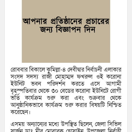
রোববার বিকালে কুমিল্লা-৪ দেবীদ্বার নির্বাচনী এলাকার
সংসদ সদস্য রাজী মোহাম্মদ ফখরুল ওই করোনা
ইউনিট ভবন পরিদর্শন করতে এসে আগামী
বৃহস্পতিবার থেকে ৩০ বেডের করোনা ইউনিটে রোগী
ভর্তি কার্যক্রম শুরু করা এবং শুক্রবার থেকে
আনুষ্ঠানিকভাবে কার্যক্রম শুরু করার বিষয়টি নিশ্চিত
করেছেন।
এসময় অন্যান্যের মধ্যে উপস্থিত ছিলেন, জেলা সিভিল
সার্জন ডাঃ মীর মোবারক হোসাইন, উপজেলা নির্বাহী