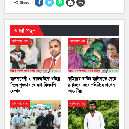
Share
আরো পড়ুন
কুমিল্লার খবর
কুমিল্লার খবর
মাদকসেবী ও কারবারিকে ধরিয়ে
কুমিল্লায় বাড়ির মালিককে কেটে
দিলে পুরস্কার ঘোষণা বিএনপি
৯ টুকরো করে পলিথিনে রাখেন
নেতার
ভাড়াটিয়া
কুমিল্লার খবর
কুমিল্লার খবর