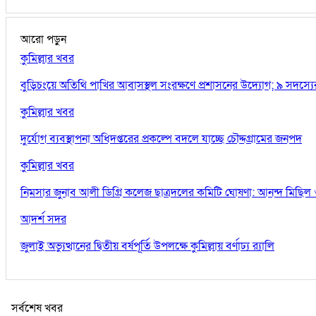
আরো পড়ুন
কুমিল্লার খবর
বুড়িচংয়ে অতিথি পাখির আবাসস্থল সংরক্ষণে প্রশাসনের উদ্যোগ; ৯ সদস্য
কুমিল্লার খবর
দুর্যোগ ব্যবস্থাপনা অধিদপ্তরের প্রকল্পে বদলে যাচ্ছে চৌদ্দগ্রামের জনপদ
কুমিল্লার খবর
নিমসার জুনাব আলী ডিগ্রি কলেজ ছাত্রদলের কমিটি ঘোষণা: আনন্দ মিছিল ও
আদর্শ সদর
জুলাই অভ্যুত্থানের দ্বিতীয় বর্ষপূর্তি উপলক্ষে কুমিল্লায় বর্ণাঢ্য র‍্যালি
সর্বশেষ খবর