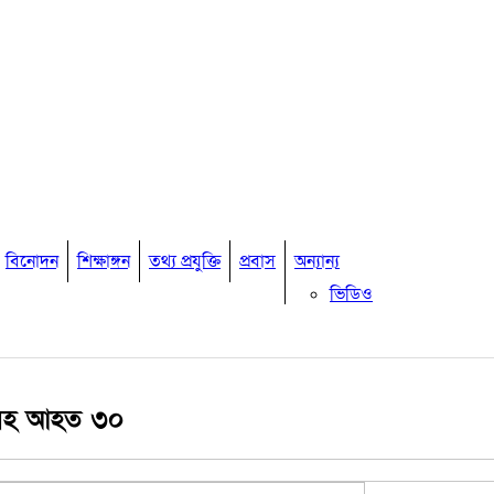
বিনোদন
শিক্ষাঙ্গন
তথ্য প্রযুক্তি
প্রবাস
অন্যান্য
ভিডিও
মতামত
কুমিল্লার চাকুরী
অপরাধ
অর্থনীতি
্যসহ আহত ৩০