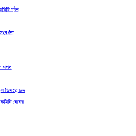
 কমিটি গঠন
ংবর্ধনা
দের শপথ
 ডিসপ্লে জব্দ
 কমিটি ঘোষণা
ম্পাদক সিয়াম
সম্পাদক ও প্রকাশকঃ মিয়া মোহাম্মদ সোহাগ পারভেজ