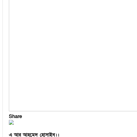
বুড়িচং
ব্রাহ্মণপাড়া
মনোহরগঞ্জ
মুরাদনগর
মেঘনা
লাকসাম
লালমাই
সদর দক্ষিণ
হোমনা
Share
এ আর আহমেদ হোসাইন।।