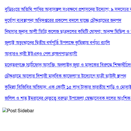
বুড়িচংয়ে অতিথি পাখির আবাসস্থল সংরক্ষণে প্রশাসনের উদ্যোগ; ৯ সদস্যের
দুর্যোগ ব্যবস্থাপনা অধিদপ্তরের প্রকল্পে বদলে যাচ্ছে চৌদ্দগ্রামের জনপদ
নিমসার জুনাব আলী ডিগ্রি কলেজ ছাত্রদলের কমিটি ঘোষণা: আনন্দ মিছিল ও স
জুলাই অভ্যুত্থানের দ্বিতীয় বর্ষপূর্তি উপলক্ষে কুমিল্লায় বর্ণাঢ্য র‍্যালি
আবারও নারী ইউএনও পেল ব্রাহ্মণপাড়াবাসী
মনোহরগঞ্জে স্মার্টফোন আসক্তি, অনলাইন জুয়া ও মাদকের বিরুদ্ধে শিক্ষার্থী
চৌদ্দগ্রামে আলোর দিশারী মানবিক কাফেলা’র উদ্যোগে যাত্রী ছাউনী স্থাপন
কুমিল্লা বিজিবির অভিযান: এক কোটি ১৫ লাখ টাকার ভারতীয় শাড়ি ও মোবাইল
জলিল ও শাহ ইমরানের নেতৃত্বে বরুড়া উপজেলা স্বেচ্ছাসেবক দলের আংশিক
নিমসার জুনাব আলী ডিগ্রি কলেজ ছাত্রদলের কমিটি ঘোষণা; সভাপতি ইমন, স