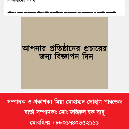
শিক্ষার্থীদের শপথ
চৌদ্দগ্রামে আলোর দিশারী মানবিক কাফেলা’র উদ্যোগে যাত্রী ছাউনী
স্থাপন
কুমিল্লা বিজিবির অভিযান: এক কোটি ১৫ লাখ টাকার ভারতীয় শাড়ি ও
মোবাইল ডিসপ্লে জব্দ
জলিল ও শাহ ইমরানের নেতৃত্বে বরুড়া উপজেলা স্বেচ্ছাসেবক দলের
আংশিক কমিটি ঘোষণা
নিমসার জুনাব আলী ডিগ্রি কলেজ ছাত্রদলের কমিটি ঘোষণা; সভাপতি
ইমন, সম্পাদক সিয়াম
সম্পাদক ও প্রকাশকঃ মিয়া মোহাম্মদ সোহাগ পারভেজ
বার্তা সম্পাদকঃ মোঃ জহিরুল হক বাবু
মোবাইলঃ +৮৮০১৭৪০৬৫২৯১১