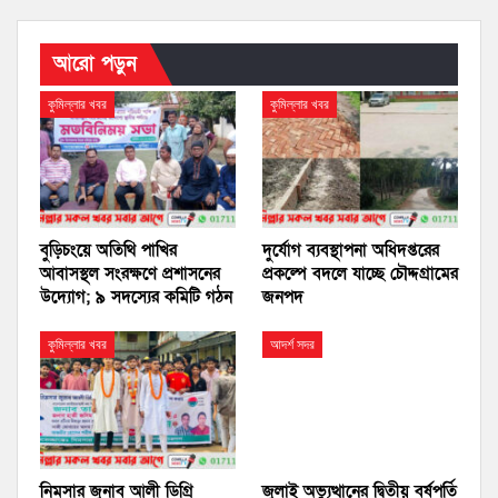
আরো পড়ুন
কুমিল্লার খবর
কুমিল্লার খবর
বুড়িচংয়ে অতিথি পাখির
দুর্যোগ ব্যবস্থাপনা অধিদপ্তরের
আবাসস্থল সংরক্ষণে প্রশাসনের
প্রকল্পে বদলে যাচ্ছে চৌদ্দগ্রামের
উদ্যোগ; ৯ সদস্যের কমিটি গঠন
জনপদ
কুমিল্লার খবর
আদর্শ সদর
নিমসার জুনাব আলী ডিগ্রি
জুলাই অভ্যুত্থানের দ্বিতীয় বর্ষপূর্তি