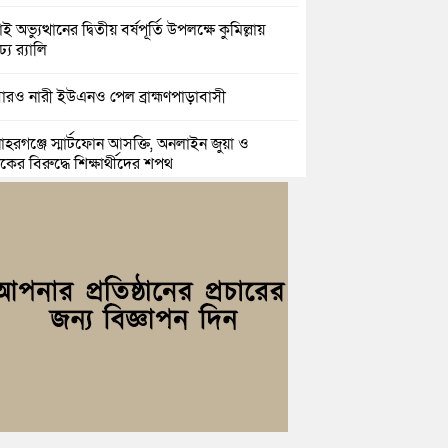
ই অভ্যুত্থানের দ্বিতীয় বর্ষপূর্তি উপলক্ষে কুমিল্লায়
ঢ্য র‍্যালি
রও নারী ইউএনও পেল ব্রাহ্মণপাড়াবাসী
হরগঞ্জে স্মার্টফোন আসক্তি, অনলাইন জুয়া ও
কের বিরুদ্ধে শিক্ষার্থীদের শপথ
্দগ্রামে আলোর দিশারী মানবিক কাফেলা’র উদ্যোগে
রী ছাউনী স্থাপন
িল্লা বিজিবির অভিযান: এক কোটি ১৫ লাখ টাকার
তীয় শাড়ি ও মোবাইল ডিসপ্লে জব্দ
ল ও শাহ ইমরানের নেতৃত্বে বরুড়া উপজেলা
েচ্ছাসেবক দলের আংশিক কমিটি ঘোষণা
সার জুনাব আলী ডিগ্রি কলেজ ছাত্রদলের কমিটি
ণা; সভাপতি ইমন, সম্পাদক সিয়াম