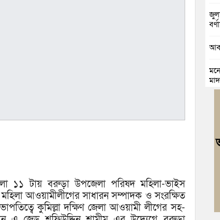
জুলা
বর্ণা
আবা
মনো
মাদ
চৌদ
যাত্
কুম
ভার
জলি
স্ব
বেলা ১১ টায় বরুড়া উপজেলা পরিষদ মহিলা-ভাইস
া মহিলা আওয়ামীলীগের সাধারন সম্পাদক ও সংরক্ষিত
নিম
ভাপতিত্বে কুমিল্লা দক্ষিণ জেলা আওয়ামী লীগের সহ-
ঘোষ
ান এ জেড শফিউদ্দিন শামীম এর উদ্যেগে বরুড়া