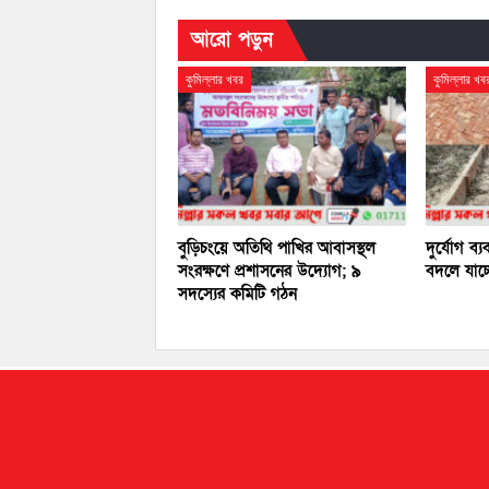
আরো পড়ুন
কুমিল্লার খবর
কুমিল্লার খব
বুড়িচংয়ে অতিথি পাখির আবাসস্থল
দুর্যোগ ব্য
সংরক্ষণে প্রশাসনের উদ্যোগ; ৯
বদলে যাচ্
সদস্যের কমিটি গঠন