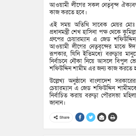
আওয়ামী লীগের সকল নেতৃবৃন্দ ঐক্যবদ
কাজ করতে হবে।
এই সময় অতিথি সাবেক মেয়র মোঃ বা
প্রধানমন্ত্রী শেখ হাসিনা পক্ষ থেকে ক
গ্রুপের চেয়ারম্যান এ জেড শফিউদ্
আওয়ামী লীগের নেতৃবৃন্দের মাঝে ঈ
রূপকার, যিনি ইতিমধ্যে বরুড়ার মা
নির্বাচনে নৌকা নিয়ে আসলে বিপুল
শফিউদ্দিন শামীম এর জন্য কাজ করতে 
উল্লেখ্য অনুষ্ঠানে বাংলাদেশ সরকারে
চেয়ারম্যান এ জেড শফিউদ্দিন শামীমক
নির্বাচিত করায় বরুড়া পৌরসভা মহিল
জানান।
Share