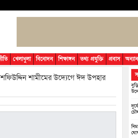
নীতি
খেলাধুলা
বিনোদন
শিক্ষাঙ্গন
তথ্য প্রযুক্তি
প্রবাস
অন্যান
স
জেড শফিউদ্দিন শামীমের উদ্যেগে ঈদ উপহার
বুড়
উদ্
দুর
চৌদ
নিম
ঘোষ