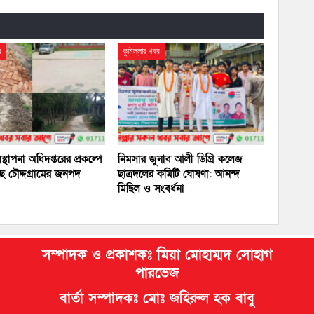
র
কুমিল্লার খবর
বস্থাপনা অধিদপ্তরের প্রকল্পে
নিমসার জুনাব আলী ডিগ্রি কলেজ
ছে চৌদ্দগ্রামের জনপদ
ছাত্রদলের কমিটি ঘোষণা: আনন্দ
মিছিল ও সংবর্ধনা
সম্পাদক ও প্রকাশকঃ মিয়া মোহাম্মদ সোহাগ
পারভেজ
বার্তা সম্পাদকঃ মোঃ জহিরুল হক বাবু