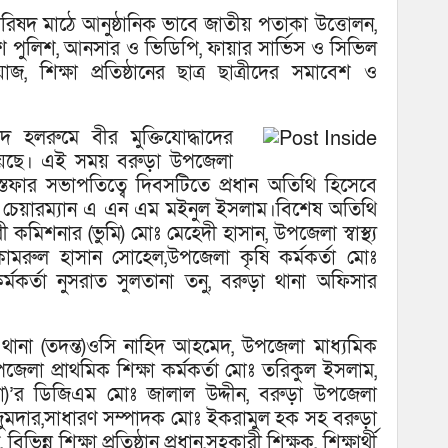
ষদ মাঠে আনুষ্ঠানিক ভাবে জাতীয় পতাকা উত্তোলন,
পুলিশ, আনসার ও ভিডিপি, ফায়ার সার্ভিস ও সিভিল
াজ, শিক্ষা প্রতিষ্ঠানের ছাত্র ছাত্রীদের সমাবেশ ও
হলরুমে বীর মুক্তিযোদ্ধাদের
হয়েছে। এই সময় বরুড়া উপজেলা
্তফার সভাপতিত্বে দিবসটিতে প্রধান অতিথি হিসেবে
 চেয়ারম্যান এ এন এম মইনুল ইসলাম।বিশেষ অতিথি
মিশনার (ভুমি) মোঃ মেহেদী হাসান, উপজেলা স্বাস্থ্য
কামরুল হাসান সোহেল,উপজেলা কৃষি কর্মকর্তা মোঃ
্মকর্তা নুসরাত সুলতানা তনু, বরুড়া থানা অফিসার
ানা (তদন্ত)ওসি নাহিদ আহমেদ, উপজেলা মাধ্যমিক
পজেলা প্রাথমিক শিক্ষা কর্মকর্তা মোঃ তরিকুল ইসলাম,
রুড়া)’র ডিজিএম মোঃ জালাল উদ্দীন, বরুড়া উপজেলা
 মজুমদার,সাধারণ সম্পাদক মোঃ ইকরামুল হক সহ বরুড়া
ন্ন শিক্ষা প্রতিষ্ঠান প্রধান,সহকারী শিক্ষক, শিক্ষার্থী