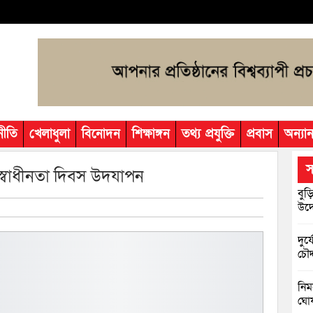
নীতি
খেলাধুলা
বিনোদন
শিক্ষাঙ্গন
তথ্য প্রযুক্তি
প্রবাস
অন্যান
স
 স্বাধীনতা দিবস উদযাপন
বুড়
উদ্
দুর
চৌদ
নিম
ঘোষ