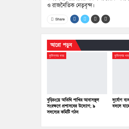
ও রাজনৈতিক নেতৃবৃন্দ।
Share
আরো পড়ুন
কুমিল্লার খবর
কুমিল্লার খব
বুড়িচংয়ে অতিথি পাখির আবাসস্থল
দুর্যোগ ব্য
সংরক্ষণে প্রশাসনের উদ্যোগ; ৯
বদলে যাচ্
সদস্যের কমিটি গঠন