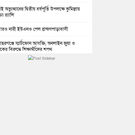
ই অভ্যুত্থানের দ্বিতীয় বর্ষপূর্তি উপলক্ষে কুমিল্লায়
ঢ্য র‍্যালি
রও নারী ইউএনও পেল ব্রাহ্মণপাড়াবাসী
হরগঞ্জে স্মার্টফোন আসক্তি, অনলাইন জুয়া ও
কের বিরুদ্ধে শিক্ষার্থীদের শপথ
্দগ্রামে আলোর দিশারী মানবিক কাফেলা’র উদ্যোগে
রী ছাউনী স্থাপন
িল্লা বিজিবির অভিযান: এক কোটি ১৫ লাখ টাকার
তীয় শাড়ি ও মোবাইল ডিসপ্লে জব্দ
ল ও শাহ ইমরানের নেতৃত্বে বরুড়া উপজেলা
েচ্ছাসেবক দলের আংশিক কমিটি ঘোষণা
সার জুনাব আলী ডিগ্রি কলেজ ছাত্রদলের কমিটি
ণা; সভাপতি ইমন, সম্পাদক সিয়াম