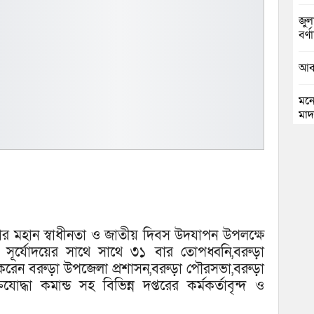
জুলা
বর্ণা
আবা
মনো
মাদ
চৌদ
যাত্
কুম
ভার
বার মহান স্বাধীনতা ও জাতীয় দিবস উদযাপন উপলক্ষে
জলি
ূর্যোদয়ের সাথে সাথে ৩১ বার তোপধ্বনি,বরুড়া
স্ব
্পণ করেন বরুড়া উপজেলা প্রশাসন,বরুড়া পৌরসভা,বরুড়া
্তিযোদ্ধা কমান্ড সহ বিভিন্ন দপ্তরের কর্মকর্তাবৃন্দ ও
নিম
।
ঘোষ