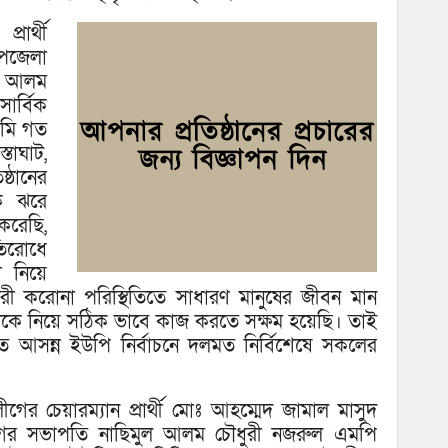
রার্থী
পজেলা
ল আলম
র্বিক
আমি গত
তাঘাট,
ষ্ঠানের
কে ঝরে
রেছি,
তিরোধে
া নিয়ে
রী করোনা পরিস্থিতিতে সাধারণ মানুষের জীবন মান
লকে নিয়ে সঠিক ভাবে কাজ করতে সক্ষম হয়েছি। তাই
ে আসন্ন ইউপি নির্বাচনে দলমত নির্বিশেষে সকলের
 চেয়ারম্যান প্রার্থী মোঃ আহম্মেদ জামাল মাসুদ
ের সভাপতি নাছিমুল আলম চৌধুরী নজরুল এমপি