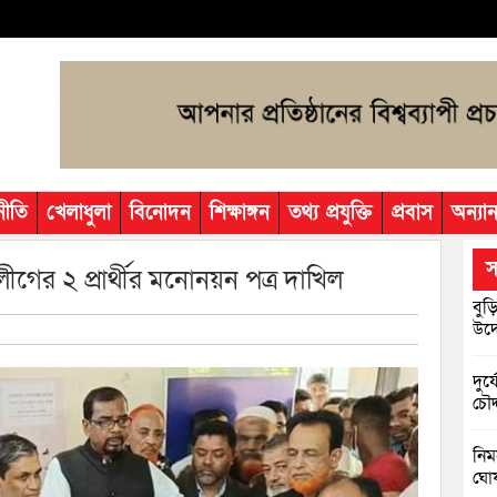
নীতি
খেলাধুলা
বিনোদন
শিক্ষাঙ্গন
তথ্য প্রযুক্তি
প্রবাস
অন্যান
স
গের ২ প্রার্থীর মনোনয়ন পত্র দাখিল
বুড়
উদ্
দুর
চৌদ
নিম
ঘোষ