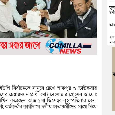
জুলা
বর্ণা
আবা
মনো
মাদ
চৌদ
যাত্
কুম
ভার
 ইউপি নির্বাচনকে সামনে রেখে শাকপুর ও ভাউকসার
জলি
স্ব
ের চেয়ারম্যান প্রার্থী মোঃ দেলোয়ার হোসেন ও মোঃ
াখিল করেছেন।আজ ১লা ডিসেম্বর বৃহস্পতিবার বেলা
নিম
িং কর্মকর্তার কার্যালয়ে দলীয় নেতাকর্মীদের সাথে নিয়ে
ঘোষ