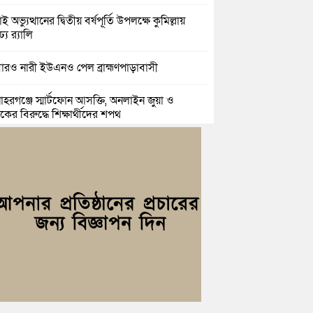
ই অভ্যুত্থানের দ্বিতীয় বর্ষপূর্তি উপলক্ষে কুমিল্লায়
ঢ্য র‍্যালি
রও নারী ইউএনও পেল ব্রাহ্মণপাড়াবাসী
হরগঞ্জে স্মার্টফোন আসক্তি, অনলাইন জুয়া ও
কের বিরুদ্ধে শিক্ষার্থীদের শপথ
্দগ্রামে আলোর দিশারী মানবিক কাফেলা’র উদ্যোগে
রী ছাউনী স্থাপন
িল্লা বিজিবির অভিযান: এক কোটি ১৫ লাখ টাকার
তীয় শাড়ি ও মোবাইল ডিসপ্লে জব্দ
ল ও শাহ ইমরানের নেতৃত্বে বরুড়া উপজেলা
েচ্ছাসেবক দলের আংশিক কমিটি ঘোষণা
সার জুনাব আলী ডিগ্রি কলেজ ছাত্রদলের কমিটি
ণা; সভাপতি ইমন, সম্পাদক সিয়াম