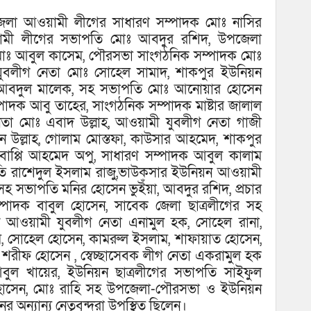
েলা আওয়ামী লীগের সাধারণ সম্পাদক মোঃ নাসির
য়ামী লীগের সভাপতি মোঃ আবদুর রশিদ, উপজেলা
োঃ আবুল কাসেম, পৌরসভা সাংগঠনিক সম্পাদক মোঃ
বলীগ নেতা মোঃ সোহেল সামাদ, শাকপুর ইউনিয়ন
আবদুল মালেক, সহ সভাপতি মোঃ আনোয়ার হোসেন
্পাদক আবু তাহের, সাংগঠনিক সম্পাদক মাষ্টার জালাল
তা মোঃ এবাদ উল্লাহ, আওয়ামী যুবলীগ নেতা গাজী
সান উল্লাহ, গোলাম মোস্তফা, কাউসার আহমেদ, শাকপুর
 বাপ্পি আহমেদ অপু, সাধারণ সম্পাদক আবুল কালাম
তি রাশেদুল ইসলাম রাজু,ভাউকসার ইউনিয়ন আওয়ামী
সহ সভাপতি মনির হোসেন ভুইঁয়া, আবদুর রশিদ, প্রচার
্পাদক বাবুল হোসেন, সাবেক জেলা ছাত্রলীগের সহ
ন আওয়ামী যুবলীগ নেতা এনামুল হক, সোহেল রানা,
াম, সোহেল হোসেন, কামরুল ইসলাম, শাফায়াত হোসেন,
শরীফ হোসেন , স্বেচ্ছাসেবক লীগ নেতা একরামুল হক
ুল খায়ের, ইউনিয়ন ছাত্রলীগের সভাপতি সাইফুল
ন হোসেন, মোঃ রাহি সহ উপজেলা-পৌরসভা ও ইউনিয়ন
ন্যান্য নেতৃবৃন্দরা উপস্থিত ছিলেন।