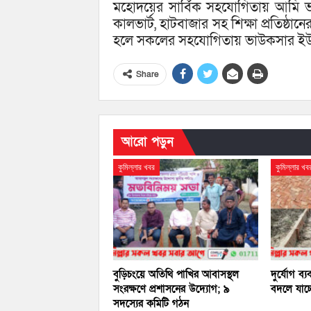
মহোদয়ের সার্বিক সহযোগিতায় আমি ভাউক
কালভার্ট, হাটবাজার সহ শিক্ষা প্রতিষ্ঠান
হলে সকলের সহযোগিতায় ভাউকসার ইউ
Share
আরো পড়ুন
কুমিল্লার খবর
কুমিল্লার খব
বুড়িচংয়ে অতিথি পাখির আবাসস্থল
দুর্যোগ ব্য
সংরক্ষণে প্রশাসনের উদ্যোগ; ৯
বদলে যাচ্
সদস্যের কমিটি গঠন