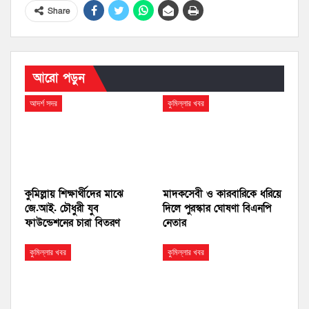
Share
আরো পড়ুন
আদর্শ সদর
কুমিল্লার খবর
কুমিল্লায় শিক্ষার্থীদের মাঝে
মাদকসেবী ও কারবারিকে ধরিয়ে
জে.আই. চৌধুরী যুব
দিলে পুরস্কার ঘোষণা বিএনপি
ফাউন্ডেশনের চারা বিতরণ
নেতার
কুমিল্লার খবর
কুমিল্লার খবর