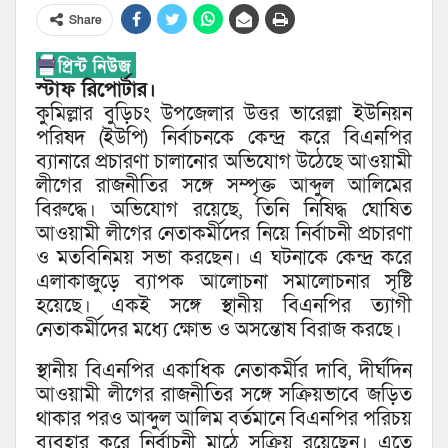
Share
স্টাফ রিপোর্টার।
কুমিল্লার বুড়িচং উপজেলার উত্তর ভারেল্লা ইউনিয়ন
পরিষদ (ইউপি) নির্বাচনকে কেন্দ্র করে বিএনপির
ব্যানারে প্রচারণা চালানোর অভিযোগ উঠেছে আওয়ামী
লীগের রাজনীতির সঙ্গে সম্পৃক্ত আব্দুল আলিমের
বিরুদ্ধে। অভিযোগ রয়েছে, তিনি নিষিদ্ধ ঘোষিত
আওয়ামী লীগের নেতাকর্মীদের নিয়ে নির্বাচনী প্রচারণা
ও মতবিনিময় সভা করছেন। এ ঘটনাকে কেন্দ্র করে
এলাকাজুড়ে ব্যাপক আলোচনা সমালোচনার সৃষ্টি
হয়েছে। একই সঙ্গে স্থানীয় বিএনপির ত্যাগী
নেতাকর্মীদের মধ্যে ক্ষোভ ও অসন্তোষ বিরাজ করছে।
স্থানীয় বিএনপির একাধিক নেতাকর্মীর দাবি, দীর্ঘদিন
আওয়ামী লীগের রাজনীতির সঙ্গে সক্রিয়ভাবে জড়িত
থাকার পরও আব্দুল আলিম বর্তমানে বিএনপির পরিচয়
ব্যবহার করে নির্বাচনী মাঠে সক্রিয় রয়েছেন। এতে