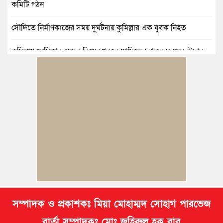
কমিটি গঠন
সৌদিতে নির্মাণকাজের সময় দুর্ঘটনায় কুমিল্লার এক যুবক নিহত
কুমিল্লায় প্রেমিকার অন্যত্র বিয়ের খবরে প্রেমিকের ঝুলন্ত মরদেহ উদ্ধার
কুমিল্লায় নানাবাড়িতে বেড়াতে এসে পানিতে ডুবে শিশুর মৃত্যু
কুমিল্লায় নিখোঁজের ৩ দিন পর ফিশারির পুকুরে রিকশাচালকের মরদেহ
উদ্ধার
কুমিল্লায় যৌতুকের টাকা না পেয়ে স্ত্রীকে পিটিয়ে হাত ভাঙার অভিযোগ,
স্বামী গ্রেপ্তার
সম্পাদক ও প্রকাশকঃ মিয়া মোহাম্মদ সোহাগ পারভেজ
বার্তা সম্পাদকঃ মোঃ জহিরুল হক বাবু