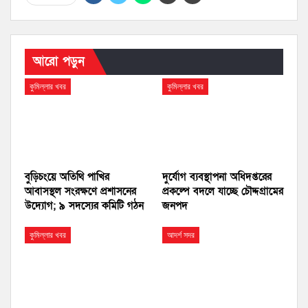
আরো পড়ুন
কুমিল্লার খবর
কুমিল্লার খবর
বুড়িচংয়ে অতিথি পাখির
দুর্যোগ ব্যবস্থাপনা অধিদপ্তরের
আবাসস্থল সংরক্ষণে প্রশাসনের
প্রকল্পে বদলে যাচ্ছে চৌদ্দগ্রামের
উদ্যোগ; ৯ সদস্যের কমিটি গঠন
জনপদ
কুমিল্লার খবর
আদর্শ সদর