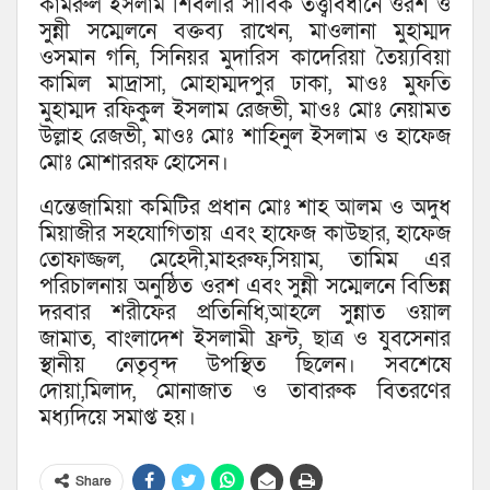
কামরুল ইসলাম শিবলীর সার্বিক তত্ত্বাবধানে ওরশ ও
সুন্নী সম্মেলনে বক্তব্য রাখেন, মাওলানা মুহাম্মদ
ওসমান গনি, সিনিয়র মুদারিস কাদেরিয়া তৈয়্যবিয়া
কামিল মাদ্রাসা, মোহাম্মদপুর ঢাকা, মাওঃ মুফতি
মুহাম্মদ রফিকুল ইসলাম রেজভী, মাওঃ মোঃ নেয়ামত
উল্লাহ রেজভী, মাওঃ মোঃ শাহিনুল ইসলাম ও হাফেজ
মোঃ মোশাররফ হোসেন।
এন্তেজামিয়া কমিটির প্রধান মোঃ শাহ আলম ও অদুধ
মিয়াজীর সহযোগিতায় এবং হাফেজ কাউছার, হাফেজ
তোফাজ্জল, মেহেদী,মাহরুফ,সিয়াম, তামিম এর
পরিচালনায় অনুষ্ঠিত ওরশ এবং সুন্নী সম্মেলনে বিভিন্ন
দরবার শরীফের প্রতিনিধি,আহলে সুন্নাত ওয়াল
জামাত, বাংলাদেশ ইসলামী ফ্রন্ট, ছাত্র ও যুবসেনার
স্থানীয় নেতৃবৃন্দ উপস্থিত ছিলেন। সবশেষে
দোয়া,মিলাদ, মোনাজাত ও তাবারুক বিতরণের
মধ্যদিয়ে সমাপ্ত হয়।
Share