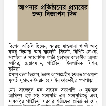
বিশেষ অতিথি ছিলেন, হযরত মাওলানা গাজী আবু
বকর জিহাদী আন নাজেরী, সিলেট, বিশিষ্ট লেখক,
সংগঠক ও সাংবাদিক গাজী মুহাম্মদ জাহাঙ্গীর আলম
জাবির, চেয়ারম্যান, গাউছিয়া ইসলামিক মিশন,
কুমিল্লা।
প্রধান বক্তা ছিলেন, তরুণ আলেমেদ্বীন হযরত মাওলানা
মুফতী মুহাম্মদ ইমরান হোসাইন ফারুকী, ব্রাহ্মণপাড়া।
মোঃ সাজেদুল হক সাদেক সভাপতি ও মুহাম্মদ
আমিনুল হক সহ সভাপতি এর সভাপতিত্বে এবং
সাধকপুর গাউছিয়া দরবার শরীফের প্রতিষ্ঠাতা মোঃ