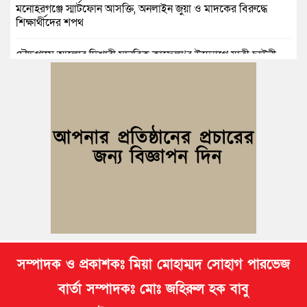
মনোহরগঞ্জে স্মার্টফোন আসক্তি, অনলাইন জুয়া ও মাদকের বিরুদ্ধে
শিক্ষার্থীদের শপথ
চৌদ্দগ্রামে আলোর দিশারী মানবিক কাফেলা’র উদ্যোগে যাত্রী ছাউনী
স্থাপন
কুমিল্লা বিজিবির অভিযান: এক কোটি ১৫ লাখ টাকার ভারতীয় শাড়ি ও
মোবাইল ডিসপ্লে জব্দ
জলিল ও শাহ ইমরানের নেতৃত্বে বরুড়া উপজেলা স্বেচ্ছাসেবক দলের
আংশিক কমিটি ঘোষণা
নিমসার জুনাব আলী ডিগ্রি কলেজ ছাত্রদলের কমিটি ঘোষণা; সভাপতি
ইমন, সম্পাদক সিয়াম
সম্পাদক ও প্রকাশকঃ মিয়া মোহাম্মদ সোহাগ পারভেজ
বার্তা সম্পাদকঃ মোঃ জহিরুল হক বাবু