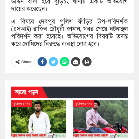
উদ্দিন বাদী হয়ে বুড়িচং থানায় একটি অভিযোগ
দায়ের করেছেন।
এ বিষয়ে দেবপুর পুলিশ ফাঁড়ির উপ-পরিদর্শক
(এসআই) রাজিব চৌধূরী জানান, খবর পেয়ে ঘটনাস্থল
পরিদর্শন করা হয়েছে। অভিযোগের বিষয়টি তদন্ত
করে দোষিদের বিরুদ্ধে ব্যবস্থা নেয়া হবে।
Share
আরো পড়ুন
কুমিল্লার খবর
কুমিল্লার খবর