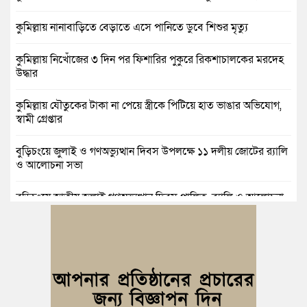
কুমিল্লায় নানাবাড়িতে বেড়াতে এসে পানিতে ডুবে শিশুর মৃত্যু
কুমিল্লায় নিখোঁজের ৩ দিন পর ফিশারির পুকুরে রিকশাচালকের মরদেহ
উদ্ধার
কুমিল্লায় যৌতুকের টাকা না পেয়ে স্ত্রীকে পিটিয়ে হাত ভাঙার অভিযোগ,
স্বামী গ্রেপ্তার
বুড়িচংয়ে জুলাই ও গণঅভ্যুত্থান দিবস উপলক্ষে ১১ দলীয় জোটের র‍্যালি
ও আলোচনা সভা
বুড়িচংয়ে জাতীয় জুলাই গণঅভ্যুত্থান দিবস পালিত, র‍্যালি ও আলোচনা
সভা অনুষ্ঠিত
কুমিল্লায় ১ লাখ ৯৪ হাজার বিদেশি সিগারেট উদ্ধার ও গাঁজাসহ মাদক
কারবারি গ্রেপ্তার
ব্রাহ্মণপাড়ায় প্রবাসীর বাড়িতে বেড়াতে এলেন সৌদির কফিল; এলাকায়
আনন্দের বন্যা