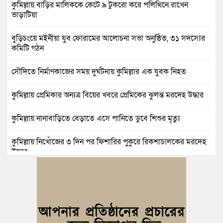
কুমিল্লায় বাড়ির মালিককে কেটে ৯ টুকরো করে পলিথিনে রাখেন
ভাড়াটিয়া
বুড়িচংয়ে মইনীয়া যুব ফোরামের আলোচনা সভা অনুষ্ঠিত, ৩১ সদস্যের
কমিটি গঠন
সৌদিতে নির্মাণকাজের সময় দুর্ঘটনায় কুমিল্লার এক যুবক নিহত
কুমিল্লায় প্রেমিকার অন্যত্র বিয়ের খবরে প্রেমিকের ঝুলন্ত মরদেহ উদ্ধার
কুমিল্লায় নানাবাড়িতে বেড়াতে এসে পানিতে ডুবে শিশুর মৃত্যু
কুমিল্লায় নিখোঁজের ৩ দিন পর ফিশারির পুকুরে রিকশাচালকের মরদেহ
উদ্ধার
কুমিল্লায় যৌতুকের টাকা না পেয়ে স্ত্রীকে পিটিয়ে হাত ভাঙার অভিযোগ,
স্বামী গ্রেপ্তার
বুড়িচংয়ে জুলাই ও গণঅভ্যুত্থান দিবস উপলক্ষে ১১ দলীয় জোটের র‍্যালি
ও আলোচনা সভা