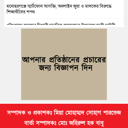
মনোহরগঞ্জে স্মার্টফোন আসক্তি, অনলাইন জুয়া ও মাদকের বিরুদ্ধে
শিক্ষার্থীদের শপথ
চৌদ্দগ্রামে আলোর দিশারী মানবিক কাফেলা’র উদ্যোগে যাত্রী ছাউনী
স্থাপন
কুমিল্লা বিজিবির অভিযান: এক কোটি ১৫ লাখ টাকার ভারতীয় শাড়ি ও
মোবাইল ডিসপ্লে জব্দ
জলিল ও শাহ ইমরানের নেতৃত্বে বরুড়া উপজেলা স্বেচ্ছাসেবক দলের
আংশিক কমিটি ঘোষণা
নিমসার জুনাব আলী ডিগ্রি কলেজ ছাত্রদলের কমিটি ঘোষণা; সভাপতি
ইমন, সম্পাদক সিয়াম
সম্পাদক ও প্রকাশকঃ মিয়া মোহাম্মদ সোহাগ পারভেজ
বার্তা সম্পাদকঃ মোঃ জহিরুল হক বাবু