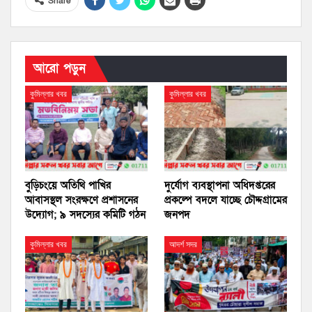
Share
আরো পড়ুন
কুমিল্লার খবর
কুমিল্লার খবর
বুড়িচংয়ে অতিথি পাখির
দুর্যোগ ব্যবস্থাপনা অধিদপ্তরের
আবাসস্থল সংরক্ষণে প্রশাসনের
প্রকল্পে বদলে যাচ্ছে চৌদ্দগ্রামের
উদ্যোগ; ৯ সদস্যের কমিটি গঠন
জনপদ
কুমিল্লার খবর
আদর্শ সদর