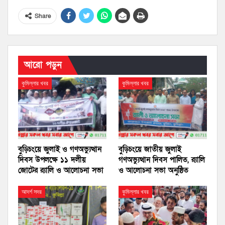
Share
আরো পড়ুন
কুমিল্লার খবর
কুমিল্লার খবর
বুড়িচংয়ে জুলাই ও গণঅভ্যুত্থান
বুড়িচংয়ে জাতীয় জুলাই
দিবস উপলক্ষে ১১ দলীয়
গণঅভ্যুত্থান দিবস পালিত, র‍্যালি
জোটের র‍্যালি ও আলোচনা সভা
ও আলোচনা সভা অনুষ্ঠিত
আদর্শ সদর
কুমিল্লার খবর