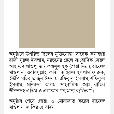
অনুষ্ঠানে উপস্থিত ছিলেন মুক্তিযোদ্ধা সাবেক কমান্ডার
হাজী নুরুল ইসলাম, মরহুমের ছেলে সাংবাদিক সৈয়দ
আহাম্মদ লাভলু, ডাঃ ফজলুল হক (পেরা মিয়া), হাফেজ
মাওলানা ওবায়দুল্লাহ, কাজী জহিরুল ইসলাম ফারুক,
ইউপি সচিব তাজুল ইসলাম, রফিকুল ইসলাম, শফিকুল
ইসলাম, মনিরুল আলম, সাংবাদিক মোঃ বাছির
উদ্দিনসহ এতিম ও এলাকার গন্যমান্য ব্যক্তিবর্গ।
অনুষ্ঠান শেষে দোয়া ও মোনাজাত করেন হাফেজ
মাওলানা জাকির হোসাইন।