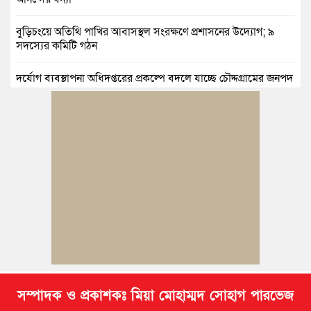
বুড়িচংয়ে অতিথি পাখির আবাসস্থল সংরক্ষণে প্রশাসনের উদ্যোগ; ৯
সদস্যের কমিটি গঠন
দুর্যোগ ব্যবস্থাপনা অধিদপ্তরের প্রকল্পে বদলে যাচ্ছে চৌদ্দগ্রামের জনপদ
নিমসার জুনাব আলী ডিগ্রি কলেজ ছাত্রদলের কমিটি ঘোষণা: আনন্দ
মিছিল ও সংবর্ধনা
জুলাই অভ্যুত্থানের দ্বিতীয় বর্ষপূর্তি উপলক্ষে কুমিল্লায় বর্ণাঢ্য র‍্যালি
আবারও নারী ইউএনও পেল ব্রাহ্মণপাড়াবাসী
মনোহরগঞ্জে স্মার্টফোন আসক্তি, অনলাইন জুয়া ও মাদকের বিরুদ্ধে
শিক্ষার্থীদের শপথ
সম্পাদক ও প্রকাশকঃ মিয়া মোহাম্মদ সোহাগ পারভেজ