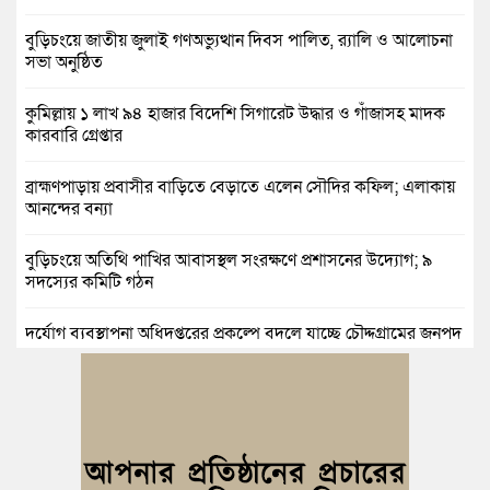
বুড়িচংয়ে জাতীয় জুলাই গণঅভ্যুত্থান দিবস পালিত, র‍্যালি ও আলোচনা
সভা অনুষ্ঠিত
কুমিল্লায় ১ লাখ ৯৪ হাজার বিদেশি সিগারেট উদ্ধার ও গাঁজাসহ মাদক
কারবারি গ্রেপ্তার
ব্রাহ্মণপাড়ায় প্রবাসীর বাড়িতে বেড়াতে এলেন সৌদির কফিল; এলাকায়
আনন্দের বন্যা
বুড়িচংয়ে অতিথি পাখির আবাসস্থল সংরক্ষণে প্রশাসনের উদ্যোগ; ৯
সদস্যের কমিটি গঠন
দুর্যোগ ব্যবস্থাপনা অধিদপ্তরের প্রকল্পে বদলে যাচ্ছে চৌদ্দগ্রামের জনপদ
নিমসার জুনাব আলী ডিগ্রি কলেজ ছাত্রদলের কমিটি ঘোষণা: আনন্দ
মিছিল ও সংবর্ধনা
জুলাই অভ্যুত্থানের দ্বিতীয় বর্ষপূর্তি উপলক্ষে কুমিল্লায় বর্ণাঢ্য র‍্যালি