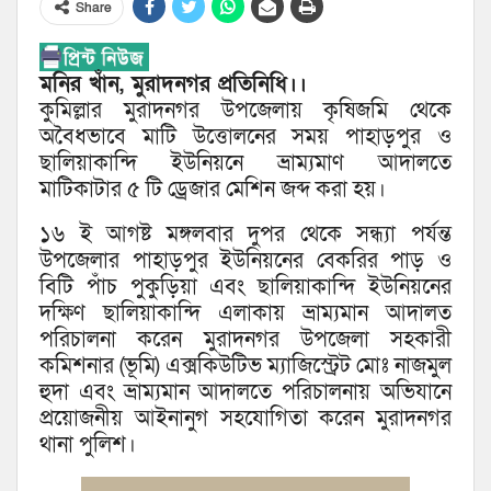
Share
মনির খাঁন, মুরাদনগর প্রতিনিধি।।
কুমিল্লার মুরাদনগর উপজেলায় কৃষিজমি থেকে
অবৈধভাবে মাটি উত্তোলনের সময় পাহাড়পুর ও
ছালিয়াকান্দি ইউনিয়নে ভ্রাম্যমাণ আদালতে
মাটিকাটার ৫ টি ড্রেজার মেশিন জব্দ করা হয়।
১৬ ই আগষ্ট মঙ্গলবার দুপর থেকে সন্ধ্যা পর্যন্ত
উপজেলার পাহাড়পুর ইউনিয়নের বেকরির পাড় ও
বিটি পাঁচ পুকুড়িয়া এবং ছালিয়াকান্দি ইউনিয়নের
দক্ষিণ ছালিয়াকান্দি এলাকায় ভ্রাম্যমান আদালত
পরিচালনা করেন মুরাদনগর উপজেলা সহকারী
কমিশনার (ভূমি) এক্সকিউটিভ ম্যাজিস্ট্রেট মোঃ নাজমুল
হুদা এবং ভ্রাম্যমান আদালতে পরিচালনায় অভিযানে
প্রয়োজনীয় আইনানুগ সহযোগিতা করেন মুরাদনগর
থানা পুলিশ।