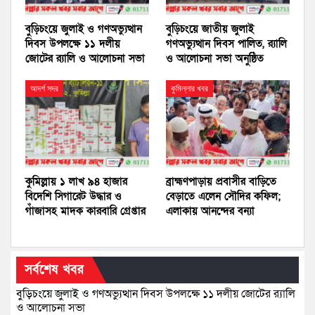
বুড়িচংয়ে জুলাই ও গণঅভ্যুত্থান
বুড়িচংয়ে জাতীয় জুলাই
দিবস উপলক্ষে ১১ দলীয়
গণঅভ্যুত্থান দিবস পালিত, র‍্যালি
জোটের র‍্যালি ও আলোচনা সভা
ও আলোচনা সভা অনুষ্ঠিত
আদর্শ সদর
কুমিল্লার খবর
কুমিল্লায় ১ লাখ ৯৪ হাজার
ব্রাহ্মণপাড়ায় প্রবাসীর বাড়িতে
বিদেশি সিগারেট উদ্ধার ও
বেড়াতে এলেন সৌদির কফিল;
গাঁজাসহ মাদক কারবারি গ্রেপ্তার
এলাকায় আনন্দের বন্যা
সর্বশেষ খবর
বুড়িচংয়ে জুলাই ও গণঅভ্যুত্থান দিবস উপলক্ষে ১১ দলীয় জোটের র‍্যালি
ও আলোচনা সভা