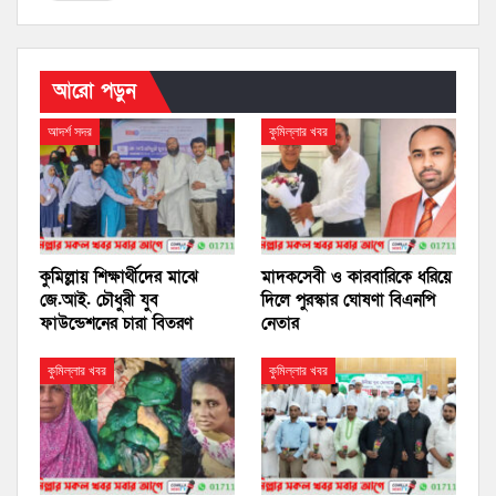
আরো পড়ুন
আদর্শ সদর
কুমিল্লার খবর
কুমিল্লায় শিক্ষার্থীদের মাঝে
মাদকসেবী ও কারবারিকে ধরিয়ে
জে.আই. চৌধুরী যুব
দিলে পুরস্কার ঘোষণা বিএনপি
ফাউন্ডেশনের চারা বিতরণ
নেতার
কুমিল্লার খবর
কুমিল্লার খবর