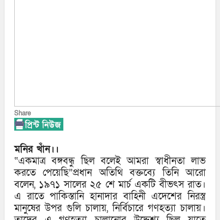
Share
মনির খাঁন।।
“একমাত্র বঙ্গবন্ধু ছিল বলেই আমরা স্বাধীনতা লাভ
করতে পেয়েছি”প্রধান অতিথি বক্তব্যে তিনি আরো
বলেন, ১৯৭১ সালের ২৫ শে মার্চ একটি বীভৎস রাত।
এ রাতে পাকিস্তানি হানাদার বাহিনী এদেশের নিরস্ত্র
মানুষের উপর গুলি চালায়, নির্বিচারে গণহত্যা চালায়।