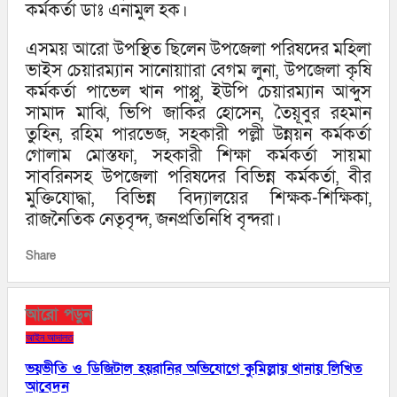
কর্মকর্তা ডাঃ এনামুল হক।
এসময় আরো উপস্থিত ছিলেন উপজেলা পরিষদের মহিলা
ভাইস চেয়ারম্যান সানোয়াারা বেগম লুনা, উপজেলা কৃষি
কর্মকর্তা পাভেল খান পাপ্পু, ইউপি চেয়ারম্যান আব্দুস
সামাদ মাঝি, ভিপি জাকির হোসেন, তৈয়ূবুর রহমান
তুহিন, রহিম পারভেজ, সহকারী পল্লী উন্নয়ন কর্মকর্তা
গোলাম মোস্তফা, সহকারী শিক্ষা কর্মকর্তা সায়মা
সাবরিনসহ উপজেলা পরিষদের বিভিন্ন কর্মকর্তা, বীর
মুক্তিযোদ্ধা, বিভিন্ন বিদ্যালয়ের শিক্ষক-শিক্ষিকা,
রাজনৈতিক নেতৃবৃন্দ, জনপ্রতিনিধি বৃন্দরা।
Share
আরো পড়ুন
আইন আদালত
ভয়ভীতি ও ডিজিটাল হয়রানির অভিযোগে কুমিল্লায় থানায় লিখিত
আবেদন