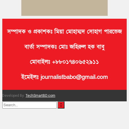
সম্পাদক ও প্রকাশকঃ মিয়া মোহাম্মদ সোহাগ পারভেজ
বার্তা সম্পাদকঃ মোঃ জহিরুল হক বাবু
মোবাইলঃ +৮৮০১৭৪০৬৫২৯১১
ইমেইলঃ journalistbabo@gmail.com
Developed By:
TechSmartBD.com