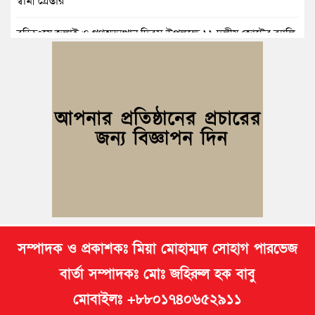
স্বামী গ্রেপ্তার
বুড়িচংয়ে জুলাই ও গণঅভ্যুত্থান দিবস উপলক্ষে ১১ দলীয় জোটের র‍্যালি
ও আলোচনা সভা
বুড়িচংয়ে জাতীয় জুলাই গণঅভ্যুত্থান দিবস পালিত, র‍্যালি ও আলোচনা
সভা অনুষ্ঠিত
কুমিল্লায় ১ লাখ ৯৪ হাজার বিদেশি সিগারেট উদ্ধার ও গাঁজাসহ মাদক
কারবারি গ্রেপ্তার
ব্রাহ্মণপাড়ায় প্রবাসীর বাড়িতে বেড়াতে এলেন সৌদির কফিল; এলাকায়
আনন্দের বন্যা
সম্পাদক ও প্রকাশকঃ মিয়া মোহাম্মদ সোহাগ পারভেজ
বার্তা সম্পাদকঃ মোঃ জহিরুল হক বাবু
মোবাইলঃ +৮৮০১৭৪০৬৫২৯১১