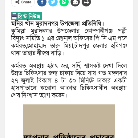
Share
মনির খাঁন মুরাদনগর উপজেলা প্রতিনিধি।
কুমিল্লা মুরাদনগর উপজেলার কোম্পানীগঞ্জ পল্লী
বিদ্যুৎ সমিতি ১ এর জোনাল অফিসের পি সি এম পদে
কর্মরত,মোহাম্মদ তারু মিয়া,চাঁদপুর জেলার হবিগঞ্জ
থানা তাহার নীজয় বাড়ি।
কর্মরত অবস্থায় হঠাৎ জর, সর্দি, শ্বাসকষ্ট দেখা দিলে
উন্নত চিকিৎসার জন্য ঢাকায় নিয়ে যায় গত মঙ্গলবার
২৭ জুলাই বিকাল ৪ টা ৩০ মিনিটে ঢাকার একটী
হাসপাতালে করোনা আক্রান্ত চিকিৎসাধীন অবস্থায়
শেষ নিঃশ্বাস ত্যাগ করেন।