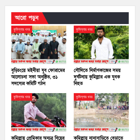
আরো পড়ুন
কুমিল্লার খবর
কুমিল্লার খবর
বুড়িচংয়ে মইনীয়া যুব ফোরামের
সৌদিতে নির্মাণকাজের সময়
আলোচনা সভা অনুষ্ঠিত, ৩১
দুর্ঘটনায় কুমিল্লার এক যুবক
সদস্যের কমিটি গঠন
নিহত
কুমিল্লার খবর
কুমিল্লার খবর
কুমিল্লায় প্রেমিকার অন্যত্র বিয়ের
কুমিল্লায় নানাবাড়িতে বেড়াতে