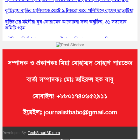
কুমিল্লায় বাড়ির মালিককে কেটে ৯ টুকরো করে পলিথিনে রাখেন ভাড়াটিয়া
বুড়িচংয়ে মইনীয়া যুব ফোরামের আলোচনা সভা অনুষ্ঠিত, ৩১ সদস্যের
কমিটি গঠন
সৌদিতে নির্মাণকাজের সময় দুর্ঘটনায় কুমিল্লার এক যুবক নিহত
কুমিল্লায় প্রেমিকার অন্যত্র বিয়ের খবরে প্রেমিকের ঝুলন্ত মরদেহ উদ্ধার
সম্পাদক ও প্রকাশকঃ মিয়া মোহাম্মদ সোহাগ পারভেজ
বার্তা সম্পাদকঃ মোঃ জহিরুল হক বাবু
মোবাইলঃ +৮৮০১৭৪০৬৫২৯১১
ইমেইলঃ journalistbabo@gmail.com
Developed By:
TechSmartBD.com