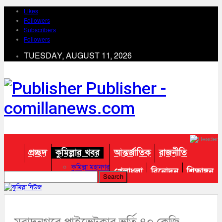
Likes
Followers
Subscribers
Followers
TUESDAY, AUGUST 11, 2026
Publisher -
comillanews.com
প্রচ্ছদ
কুমিল্লার খবর
আন্তর্জাতিক
রাজনীতি
কুমিল্লা মহানগর
খেলাধুলা
বিনোদন
শিক্ষাঙ্গন
আদর্শ সদর
চান্দিনা
তথ্য প্রযুক্তি
প্রবাস
চৌদ্দগ্রাম
তিতাস
অন্যান্য
দাউদকান্দি