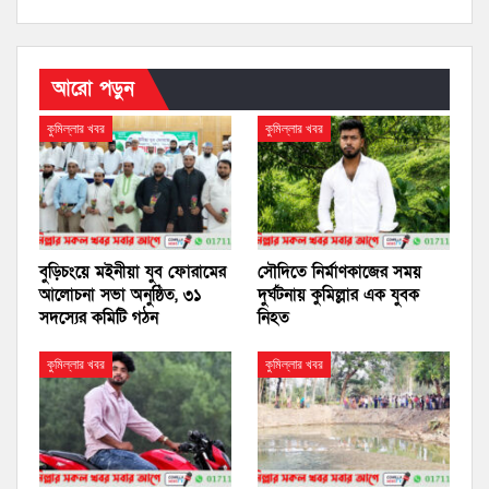
আরো পড়ুন
কুমিল্লার খবর
কুমিল্লার খবর
বুড়িচংয়ে মইনীয়া যুব ফোরামের
সৌদিতে নির্মাণকাজের সময়
আলোচনা সভা অনুষ্ঠিত, ৩১
দুর্ঘটনায় কুমিল্লার এক যুবক
সদস্যের কমিটি গঠন
নিহত
কুমিল্লার খবর
কুমিল্লার খবর