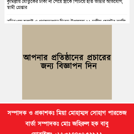
কুমিল্লায় যৌতুকের টাকা না পেয়ে স্ত্রীকে পিটিয়ে হাত ভাঙার অভিযোগ,
স্বামী গ্রেপ্তার
বুড়িচংয়ে জুলাই ও গণঅভ্যুত্থান দিবস উপলক্ষে ১১ দলীয় জোটের র‍্যালি
ও আলোচনা সভা
বুড়িচংয়ে জাতীয় জুলাই গণঅভ্যুত্থান দিবস পালিত, র‍্যালি ও আলোচনা
সভা অনুষ্ঠিত
কুমিল্লায় ১ লাখ ৯৪ হাজার বিদেশি সিগারেট উদ্ধার ও গাঁজাসহ মাদক
কারবারি গ্রেপ্তার
ব্রাহ্মণপাড়ায় প্রবাসীর বাড়িতে বেড়াতে এলেন সৌদির কফিল; এলাকায়
আনন্দের বন্যা
সম্পাদক ও প্রকাশকঃ মিয়া মোহাম্মদ সোহাগ পারভেজ
বার্তা সম্পাদকঃ মোঃ জহিরুল হক বাবু