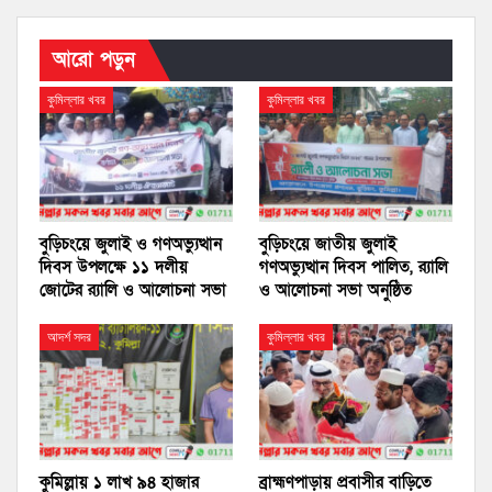
আরো পড়ুন
কুমিল্লার খবর
কুমিল্লার খবর
বুড়িচংয়ে জুলাই ও গণঅভ্যুত্থান
বুড়িচংয়ে জাতীয় জুলাই
দিবস উপলক্ষে ১১ দলীয়
গণঅভ্যুত্থান দিবস পালিত, র‍্যালি
জোটের র‍্যালি ও আলোচনা সভা
ও আলোচনা সভা অনুষ্ঠিত
আদর্শ সদর
কুমিল্লার খবর
কুমিল্লায় ১ লাখ ৯৪ হাজার
ব্রাহ্মণপাড়ায় প্রবাসীর বাড়িতে