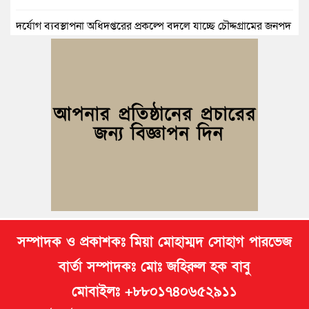
দুর্যোগ ব্যবস্থাপনা অধিদপ্তরের প্রকল্পে বদলে যাচ্ছে চৌদ্দগ্রামের জনপদ
নিমসার জুনাব আলী ডিগ্রি কলেজ ছাত্রদলের কমিটি ঘোষণা: আনন্দ
মিছিল ও সংবর্ধনা
জুলাই অভ্যুত্থানের দ্বিতীয় বর্ষপূর্তি উপলক্ষে কুমিল্লায় বর্ণাঢ্য র‍্যালি
আবারও নারী ইউএনও পেল ব্রাহ্মণপাড়াবাসী
মনোহরগঞ্জে স্মার্টফোন আসক্তি, অনলাইন জুয়া ও মাদকের বিরুদ্ধে
শিক্ষার্থীদের শপথ
সম্পাদক ও প্রকাশকঃ মিয়া মোহাম্মদ সোহাগ পারভেজ
বার্তা সম্পাদকঃ মোঃ জহিরুল হক বাবু
মোবাইলঃ +৮৮০১৭৪০৬৫২৯১১