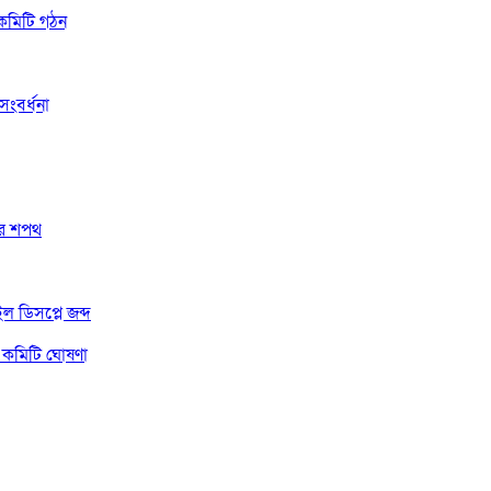
 কমিটি গঠন
ংবর্ধনা
দের শপথ
 ডিসপ্লে জব্দ
 কমিটি ঘোষণা
ম্পাদক সিয়াম
সম্পাদক ও প্রকাশকঃ মিয়া মোহাম্মদ সোহাগ পারভেজ