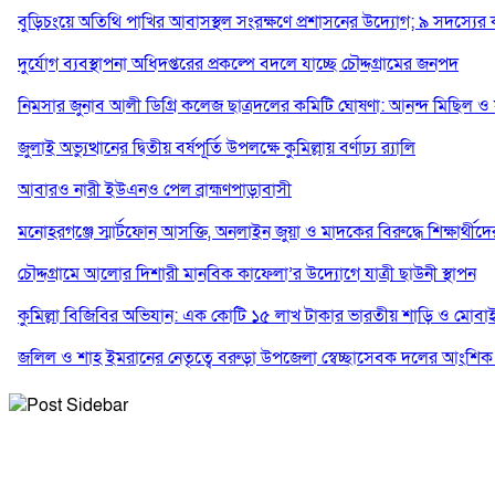
বুড়িচংয়ে অতিথি পাখির আবাসস্থল সংরক্ষণে প্রশাসনের উদ্যোগ; ৯ সদস্যের
দুর্যোগ ব্যবস্থাপনা অধিদপ্তরের প্রকল্পে বদলে যাচ্ছে চৌদ্দগ্রামের জনপদ
নিমসার জুনাব আলী ডিগ্রি কলেজ ছাত্রদলের কমিটি ঘোষণা: আনন্দ মিছিল ও স
জুলাই অভ্যুত্থানের দ্বিতীয় বর্ষপূর্তি উপলক্ষে কুমিল্লায় বর্ণাঢ্য র‍্যালি
আবারও নারী ইউএনও পেল ব্রাহ্মণপাড়াবাসী
মনোহরগঞ্জে স্মার্টফোন আসক্তি, অনলাইন জুয়া ও মাদকের বিরুদ্ধে শিক্ষার্থী
চৌদ্দগ্রামে আলোর দিশারী মানবিক কাফেলা’র উদ্যোগে যাত্রী ছাউনী স্থাপন
কুমিল্লা বিজিবির অভিযান: এক কোটি ১৫ লাখ টাকার ভারতীয় শাড়ি ও মোবাইল
জলিল ও শাহ ইমরানের নেতৃত্বে বরুড়া উপজেলা স্বেচ্ছাসেবক দলের আংশিক
নিমসার জুনাব আলী ডিগ্রি কলেজ ছাত্রদলের কমিটি ঘোষণা; সভাপতি ইমন, স