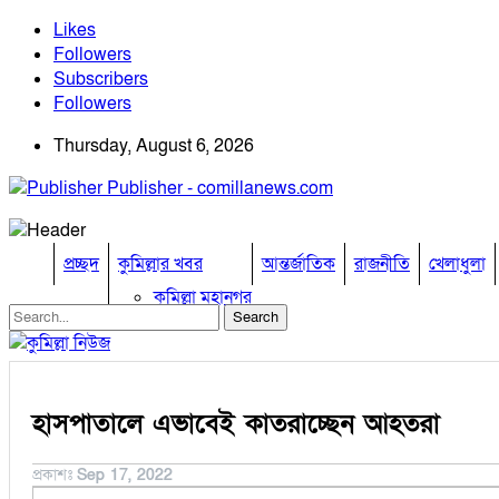
Likes
Followers
Subscribers
Followers
Thursday, August 6, 2026
Publisher - comillanews.com
প্রচ্ছদ
কুমিল্লার খবর
আন্তর্জাতিক
রাজনীতি
খেলাধুলা
কুমিল্লা মহানগর
আদর্শ সদর
চান্দিনা
চৌদ্দগ্রাম
তিতাস
হাসপাতালে এভাবেই কাতরাচ্ছেন আহতরা
দাউদকান্দি
দেবিদ্বার
নাঙ্গলকোট
প্রকাশঃ
Sep 17, 2022
বরুড়া