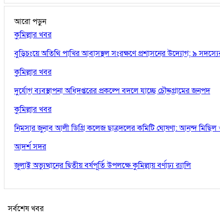
আরো পড়ুন
কুমিল্লার খবর
বুড়িচংয়ে অতিথি পাখির আবাসস্থল সংরক্ষণে প্রশাসনের উদ্যোগ; ৯ সদস্য
কুমিল্লার খবর
দুর্যোগ ব্যবস্থাপনা অধিদপ্তরের প্রকল্পে বদলে যাচ্ছে চৌদ্দগ্রামের জনপদ
কুমিল্লার খবর
নিমসার জুনাব আলী ডিগ্রি কলেজ ছাত্রদলের কমিটি ঘোষণা: আনন্দ মিছিল ও
আদর্শ সদর
জুলাই অভ্যুত্থানের দ্বিতীয় বর্ষপূর্তি উপলক্ষে কুমিল্লায় বর্ণাঢ্য র‍্যালি
সর্বশেষ খবর