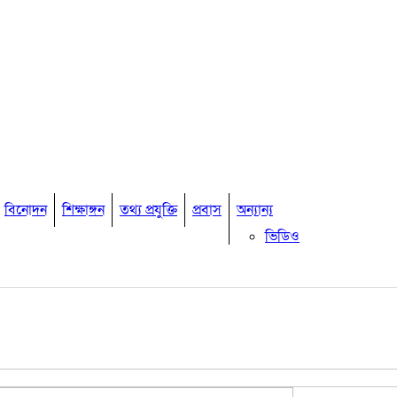
বিনোদন
শিক্ষাঙ্গন
তথ্য প্রযুক্তি
প্রবাস
অন্যান্য
ভিডিও
মতামত
কুমিল্লার চাকুরী
অপরাধ
অর্থনীতি