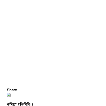
বুড়িচং
ব্রাহ্মণপাড়া
মনোহরগঞ্জ
মুরাদনগর
মেঘনা
লাকসাম
লালমাই
সদর দক্ষিণ
হোমনা
Share
কুমিল্লা প্রতিনিধি।।