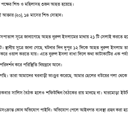
উভয় পক্ষের শিশু ও মহিলাসহ ৩জন আহত হয়েছে।
ী আক্তার (২০), ১৪ মাসের শিশু সোহান।
হাসপাতাল সূত্রে জানাগেছে আহত নুরুল ইসলামের মাথায় ২১ টি সেলাই করতে হয়ে
 স্থানীয় সুত্রে জানা গেছে, ঘটনার দিন দুপুর ১২ দিকে আহত নুরুল ইসলাম ত
 করে ওয়াল করতে যায়। এতে নুরুল ইসলা বাধা দিলে কথা কাটাকাটির এক পর্যা
িদর্শন করে পরিস্থিতি নিয়ন্ত্রনে আনে।
 তারা আমাদের ঘরবাড়ী ভাংচুর করেছে, আমার ছেলের বউয়ের গলা থেকে স্বর্ণের
িকবার সালিস বৈঠক হলেও শফিউদ্দিন বৈঠকের রায় মানছে না। ঘারমোড়া ইউনিয়নের
িসংক্রান্ত কোন অভিযোগ পাইনি। অভিযোগ পেলে আইনগত ব্যবস্থা গ্রহন করা হ