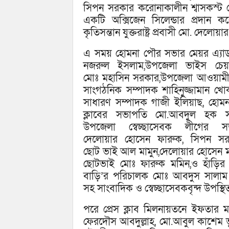
সিপন সরকার করোনাকালীন শ্বাসকস্ট রো
একটি অক্সিজেন সিলেন্ডার প্রদান 
কৃতিসন্তান যুক্তরাষ্ট্র প্রবাসী মো. দে
এ সময় হোমনা পৌর সভার মেয়র এ্যা
নজরুল ইসলাম,উপজেলা ভাইস চেয়ার
মোঃ মহাসিন সরকার,উপজেলা আওয়ামী
সাংগঠনিক সম্পাদক শাহিনুজ্জামান খোকন
সাধারণ সম্পাদক গাজী ইলিয়াছ, হোমনা
ক্লাবের সভাপতি মো.আবদুল হক স
উপজেলা স্বেচ্ছাসেবক লীগের স
দেলোয়ার হোসেন ফারুক, সিপন সর
ছোট ভাই আল মামুন,দেলোয়ার হোসেন 
ছোটভাই মোঃ ফারুক মমিন,ও হাঁড়ির
বাড়ি’র পরিচালক মোঃ আবদুস সালাম
সহ সাংবাদিক ও স্বেচ্ছাসেবকবৃন্দ উপস্থ
পরে প্রেস ক্লাব মিলনায়তনে ইফতার ম
ফেরদৌস আবদুল্লাহ, মো.আবুল কাশেম 