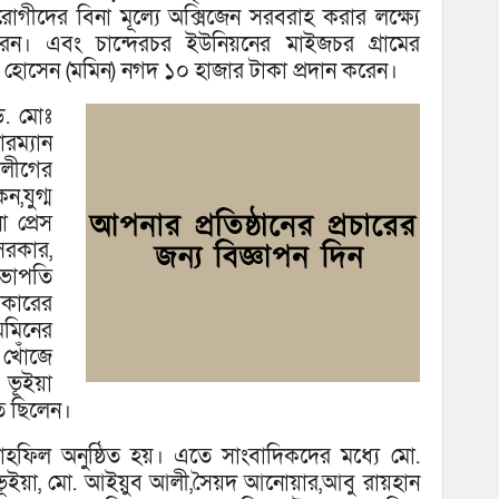
গীদের বিনা মূল্যে অক্সিজেন সরবরাহ করার লক্ষ্যে
করেন। এবং চান্দেরচর ইউনিয়নের মাইজচর গ্রামের
লোয়ার হোসেন (মমিন) নগদ ১০ হাজার টাকা প্রদান করেন।
ড. মোঃ
ম্যান
লীগের
,যুগ্ম
 প্রেস
রকার,
ভাপতি
কারের
মমিনের
 খোঁজে
 ভূইয়া
িত ছিলেন।
াহফিল অনুষ্ঠিত হয়। এতে সাংবাদিকদের মধ্যে মো.
ভূইয়া, মো. আইয়ুব আলী,সৈয়দ আনোয়ার,আবু রায়হান