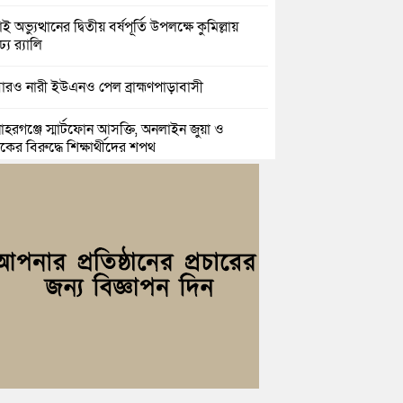
ই অভ্যুত্থানের দ্বিতীয় বর্ষপূর্তি উপলক্ষে কুমিল্লায়
ঢ্য র‍্যালি
রও নারী ইউএনও পেল ব্রাহ্মণপাড়াবাসী
হরগঞ্জে স্মার্টফোন আসক্তি, অনলাইন জুয়া ও
কের বিরুদ্ধে শিক্ষার্থীদের শপথ
্দগ্রামে আলোর দিশারী মানবিক কাফেলা’র উদ্যোগে
রী ছাউনী স্থাপন
িল্লা বিজিবির অভিযান: এক কোটি ১৫ লাখ টাকার
তীয় শাড়ি ও মোবাইল ডিসপ্লে জব্দ
ল ও শাহ ইমরানের নেতৃত্বে বরুড়া উপজেলা
েচ্ছাসেবক দলের আংশিক কমিটি ঘোষণা
সার জুনাব আলী ডিগ্রি কলেজ ছাত্রদলের কমিটি
ণা; সভাপতি ইমন, সম্পাদক সিয়াম