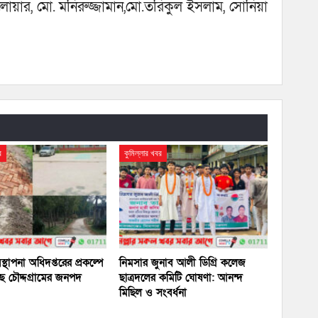
লোয়ার, মো. মনিরুজ্জামান,মো.তরিকুল ইসলাম, সোনিয়া
র
কুমিল্লার খবর
বস্থাপনা অধিদপ্তরের প্রকল্পে
নিমসার জুনাব আলী ডিগ্রি কলেজ
ছে চৌদ্দগ্রামের জনপদ
ছাত্রদলের কমিটি ঘোষণা: আনন্দ
মিছিল ও সংবর্ধনা