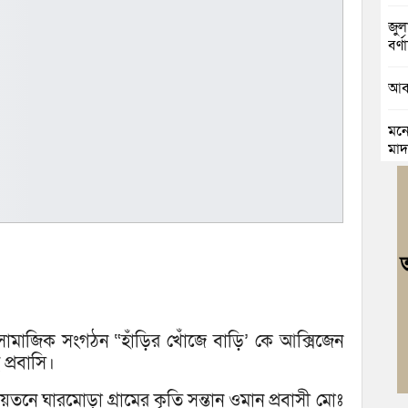
জুলা
বর্ণা
আবা
মনো
মাদ
চৌদ
যাত্
কুম
ভার
জলি
স্ব
সামাজিক সংগঠন “হাঁড়ির খোঁজে বাড়ি’ কে আক্সিজেন
 প্রবাসি।
নিম
ঘোষ
য়তনে ঘারমোড়া গ্রামের কৃতি সন্তান ওমান প্রবাসী মোঃ