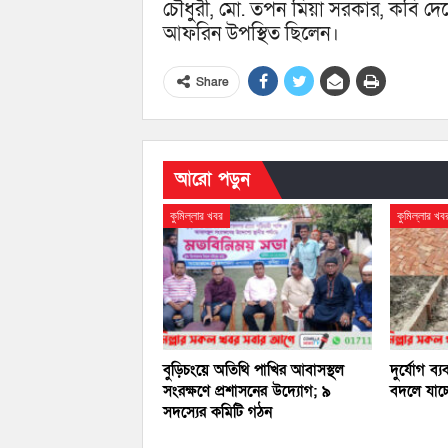
চৌধুরী, মো. তপন মিয়া সরকার, কবি দে
আফরিন উপস্থিত ছিলেন।
Share
আরো পড়ুন
কুমিল্লার খবর
কুমিল্লার খব
বুড়িচংয়ে অতিথি পাখির আবাসস্থল
দুর্যোগ ব্য
সংরক্ষণে প্রশাসনের উদ্যোগ; ৯
বদলে যাচ্
সদস্যের কমিটি গঠন