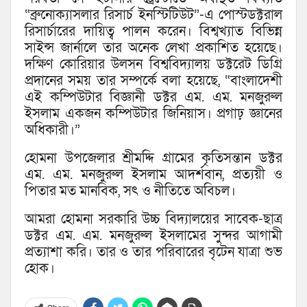
“ব্রুনোক্যাসলার রিসার্চ ইনস্টিটিউট”-এ পোস্টডক্টরাল
রিসার্চারের দায়িত্ব পালন করেন। বিশ্বখ্যাত বিভিন্ন
সাইন্স জার্নালে তার অনেক লেখা প্রকাশিত হয়েছে।
দক্ষিণ কোরিয়ার উলসন বিশ্ববিদ্যালয় ডক্টরেট ডিগ্রি
প্রদানের সময় তার সম্পর্কে বলা হয়েছে, “বাংলাদেশী
এই কম্পিউটার বিজ্ঞানী ডক্টর এম. এম. মনজুরুল
ইসলাম একজন কম্পিউটার জিনিয়াস। প্রগাঢ় জ্ঞানের
অধিকারী।”
হোমনা উপজেলার শ্রীমদ্দি গ্রামের কৃতিসন্তান ডক্টর
এম. এম. মনজুরুল ইসলাম আদর্শবান, প্রত্যয়ী ও
পিতার মত মানবিক, সৎ ও নীতিতে অবিচল।
আমরা হোমনা সরকারি উচ্চ বিদ্যালয়ের সাবেক-ছাত্র
ডক্টর এম. এম. মনজুরুল ইসলামের সুন্দর আগামী
প্রত্যাশা করি। তার ও তার পরিবারের বৃটেন যাত্রা শুভ
হোক।