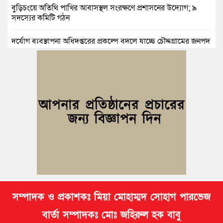
বুড়িচংয়ে অতিথি পাখির আবাসস্থল সংরক্ষণে প্রশাসনের উদ্যোগ; ৯
সদস্যের কমিটি গঠন
দুর্যোগ ব্যবস্থাপনা অধিদপ্তরের প্রকল্পে বদলে যাচ্ছে চৌদ্দগ্রামের জনপদ
নিমসার জুনাব আলী ডিগ্রি কলেজ ছাত্রদলের কমিটি ঘোষণা: আনন্দ
মিছিল ও সংবর্ধনা
জুলাই অভ্যুত্থানের দ্বিতীয় বর্ষপূর্তি উপলক্ষে কুমিল্লায় বর্ণাঢ্য র‍্যালি
আবারও নারী ইউএনও পেল ব্রাহ্মণপাড়াবাসী
মনোহরগঞ্জে স্মার্টফোন আসক্তি, অনলাইন জুয়া ও মাদকের বিরুদ্ধে
শিক্ষার্থীদের শপথ
সম্পাদক ও প্রকাশকঃ মিয়া মোহাম্মদ সোহাগ পারভেজ
বার্তা সম্পাদকঃ মোঃ জহিরুল হক বাবু