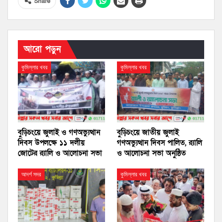
Share
আরো পড়ুন
কুমিল্লার খবর
কুমিল্লার খবর
বুড়িচংয়ে জুলাই ও গণঅভ্যুত্থান
বুড়িচংয়ে জাতীয় জুলাই
দিবস উপলক্ষে ১১ দলীয়
গণঅভ্যুত্থান দিবস পালিত, র‍্যালি
জোটের র‍্যালি ও আলোচনা সভা
ও আলোচনা সভা অনুষ্ঠিত
আদর্শ সদর
কুমিল্লার খবর