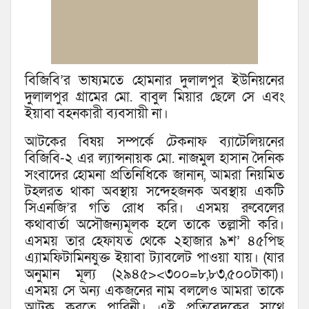
বিজিবি’র ভাষ্যমতে হোমনার দুলালপুর ইউনিয়নের
দুলালপুর গ্রামের মো. বাবুল মিয়ার ছেলে সে এবং
ইয়াবা বহনকারী ব্যবসায়ী না।
আটকের বিষয় সম্পর্কে টেকনাফ ব্যাটেলিয়নের
বিজিবি-২ এর ল্যান্সনায়ক মো. নাজমুল হাসান দৈনিক
সংবাদের হোমনা প্রতিনিধিকে জানান, আমরা নিয়মিত
টহলরত থাকা অবস্থায় সন্দেহজনক অবস্থায় একটি
সিএনজি’র গতি রোধ করি। এসময় রুবেলের
কথাবার্তা অসৌজন্যমূলক হলে তাকে তল্লাসী করি।
এসময় তার হেফাযত থেকে ২হাজার ৯শ’ ৪৫পিছ
এ্যামফিটামিনযুক্ত ইয়াবা ট্যাবলেট পাওয়া যায়। (যার
অনুমান মূল্য (২৯৪৫><৩০০=৮,৮৩,৫০০টাকা)।
এসময় সে অন্য একজনের নাম বললেও আমরা তাকে
আটক করতে পারিনী। এই প্রতিবেদকের সাথে