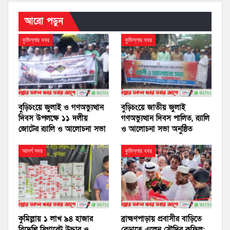
আরো পড়ুন
কুমিল্লার খবর
কুমিল্লার খবর
বুড়িচংয়ে জুলাই ও গণঅভ্যুত্থান
বুড়িচংয়ে জাতীয় জুলাই
দিবস উপলক্ষে ১১ দলীয়
গণঅভ্যুত্থান দিবস পালিত, র‍্যালি
জোটের র‍্যালি ও আলোচনা সভা
ও আলোচনা সভা অনুষ্ঠিত
আদর্শ সদর
কুমিল্লার খবর
কুমিল্লায় ১ লাখ ৯৪ হাজার
ব্রাহ্মণপাড়ায় প্রবাসীর বাড়িতে
বিদেশি সিগারেট উদ্ধার ও
বেড়াতে এলেন সৌদির কফিল;