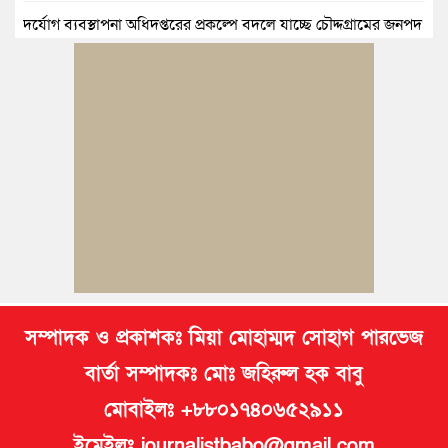
দুর্যোগ ব্যবস্থাপনা অধিদপ্তরের প্রকল্পে বদলে যাচ্ছে চৌদ্দগ্রামের জনপদ
নিমসার জুনাব আলী ডিগ্রি কলেজ ছাত্রদলের কমিটি ঘোষণা: আনন্দ
মিছিল ও সংবর্ধনা
জুলাই অভ্যুত্থানের দ্বিতীয় বর্ষপূর্তি উপলক্ষে কুমিল্লায় বর্ণাঢ্য র‍্যালি
আবারও নারী ইউএনও পেল ব্রাহ্মণপাড়াবাসী
মনোহরগঞ্জে স্মার্টফোন আসক্তি, অনলাইন জুয়া ও মাদকের বিরুদ্ধে
শিক্ষার্থীদের শপথ
সম্পাদক ও প্রকাশকঃ মিয়া মোহাম্মদ সোহাগ পারভেজ
বার্তা সম্পাদকঃ মোঃ জহিরুল হক বাবু
মোবাইলঃ +৮৮০১৭৪০৬৫২৯১১
ইমেইলঃ journalistbabo@gmail.com