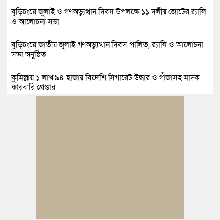
বুড়িচংয়ে জুলাই ও গণঅভ্যুত্থান দিবস উপলক্ষে ১১ দলীয় জোটের র‍্যালি
ও আলোচনা সভা
বুড়িচংয়ে জাতীয় জুলাই গণঅভ্যুত্থান দিবস পালিত, র‍্যালি ও আলোচনা
সভা অনুষ্ঠিত
কুমিল্লায় ১ লাখ ৯৪ হাজার বিদেশি সিগারেট উদ্ধার ও গাঁজাসহ মাদক
কারবারি গ্রেপ্তার
ব্রাহ্মণপাড়ায় প্রবাসীর বাড়িতে বেড়াতে এলেন সৌদির কফিল; এলাকায়
আনন্দের বন্যা
বুড়িচংয়ে অতিথি পাখির আবাসস্থল সংরক্ষণে প্রশাসনের উদ্যোগ; ৯
সদস্যের কমিটি গঠন
দুর্যোগ ব্যবস্থাপনা অধিদপ্তরের প্রকল্পে বদলে যাচ্ছে চৌদ্দগ্রামের জনপদ
নিমসার জুনাব আলী ডিগ্রি কলেজ ছাত্রদলের কমিটি ঘোষণা: আনন্দ
মিছিল ও সংবর্ধনা