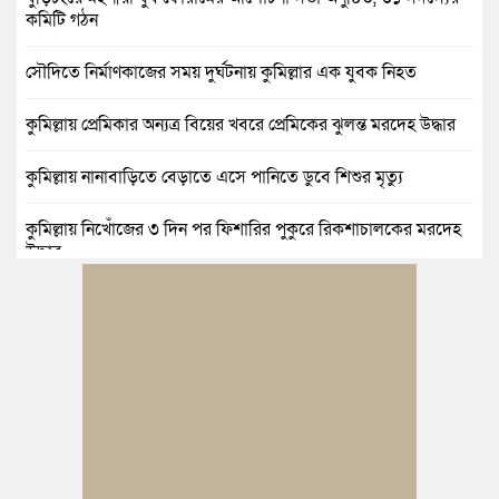
কমিটি গঠন
সৌদিতে নির্মাণকাজের সময় দুর্ঘটনায় কুমিল্লার এক যুবক নিহত
কুমিল্লায় প্রেমিকার অন্যত্র বিয়ের খবরে প্রেমিকের ঝুলন্ত মরদেহ উদ্ধার
কুমিল্লায় নানাবাড়িতে বেড়াতে এসে পানিতে ডুবে শিশুর মৃত্যু
কুমিল্লায় নিখোঁজের ৩ দিন পর ফিশারির পুকুরে রিকশাচালকের মরদেহ
উদ্ধার
কুমিল্লায় যৌতুকের টাকা না পেয়ে স্ত্রীকে পিটিয়ে হাত ভাঙার অভিযোগ,
স্বামী গ্রেপ্তার
বুড়িচংয়ে জুলাই ও গণঅভ্যুত্থান দিবস উপলক্ষে ১১ দলীয় জোটের র‍্যালি
ও আলোচনা সভা
বুড়িচংয়ে জাতীয় জুলাই গণঅভ্যুত্থান দিবস পালিত, র‍্যালি ও আলোচনা
সভা অনুষ্ঠিত