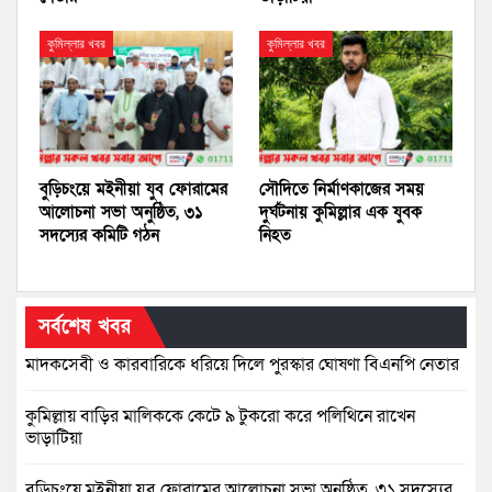
কুমিল্লার খবর
কুমিল্লার খবর
বুড়িচংয়ে মইনীয়া যুব ফোরামের
সৌদিতে নির্মাণকাজের সময়
আলোচনা সভা অনুষ্ঠিত, ৩১
দুর্ঘটনায় কুমিল্লার এক যুবক
সদস্যের কমিটি গঠন
নিহত
সর্বশেষ খবর
মাদকসেবী ও কারবারিকে ধরিয়ে দিলে পুরস্কার ঘোষণা বিএনপি নেতার
কুমিল্লায় বাড়ির মালিককে কেটে ৯ টুকরো করে পলিথিনে রাখেন
ভাড়াটিয়া
বুড়িচংয়ে মইনীয়া যুব ফোরামের আলোচনা সভা অনুষ্ঠিত, ৩১ সদস্যের