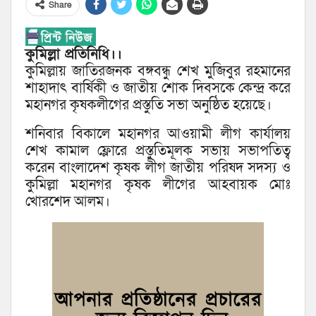
Share
কুমিল্লা প্রতিনিধি।।
কুমিল্লায় জাতিরজনক বঙ্গবন্ধু শেখ মুজিবুর রহমানের
শাহাদাৎ বার্ষিকী ও জাতীয় শোক দিবসকে কেন্দ্র করে
মহানগর কৃষকলীগের প্রস্তুতি সভা অনুষ্ঠিত হয়েছে।
শনিবার বিকালে মহানগর আওয়ামী লীগ কার্যালয়
শেখ কামাল ফ্লোরে প্রস্তুতিমূলক সভায় সভাপতিত্ব
করেন বাংলাদেশ কৃষক লীগ জাতীয় পরিষদ সদস্য ও
কুমিল্লা মহানগর কৃষক লীগের আহবায়ক মোঃ
খোরশেদ আলম।