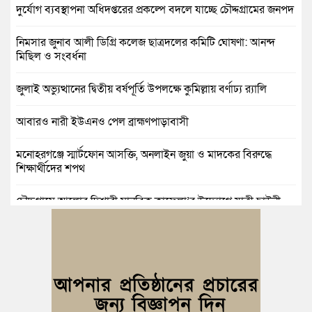
দুর্যোগ ব্যবস্থাপনা অধিদপ্তরের প্রকল্পে বদলে যাচ্ছে চৌদ্দগ্রামের জনপদ
নিমসার জুনাব আলী ডিগ্রি কলেজ ছাত্রদলের কমিটি ঘোষণা: আনন্দ
মিছিল ও সংবর্ধনা
জুলাই অভ্যুত্থানের দ্বিতীয় বর্ষপূর্তি উপলক্ষে কুমিল্লায় বর্ণাঢ্য র‍্যালি
আবারও নারী ইউএনও পেল ব্রাহ্মণপাড়াবাসী
মনোহরগঞ্জে স্মার্টফোন আসক্তি, অনলাইন জুয়া ও মাদকের বিরুদ্ধে
শিক্ষার্থীদের শপথ
চৌদ্দগ্রামে আলোর দিশারী মানবিক কাফেলা’র উদ্যোগে যাত্রী ছাউনী
স্থাপন
কুমিল্লা বিজিবির অভিযান: এক কোটি ১৫ লাখ টাকার ভারতীয় শাড়ি ও
মোবাইল ডিসপ্লে জব্দ
জলিল ও শাহ ইমরানের নেতৃত্বে বরুড়া উপজেলা স্বেচ্ছাসেবক দলের
আংশিক কমিটি ঘোষণা