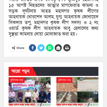
১৫ আগষ্ট নিহতদের আত্মার মাগফেরাত কামনা ও
সড়ক দূর্ঘটনায় আহত মহানগর কৃষক লীগের
আহবায়ক খোরশেদ আলম, যুগ্ম আহবায়ক জোনায়েদ
সিকদার তপু, মহানগর কৃষক লীগ সদস্য ও ২ নং
ওয়ার্ড কৃষক লীগ আহবায়ক আবু হেলালের জন্য
সুস্থতা কামনায় দোয়া মোনাজাত করা হয়।
Share
আরো পড়ুন
কুমিল্লার খবর
কুমিল্লার খবর