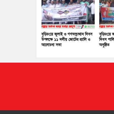
বুড়িচংয়ে জুলাই ও গণঅভ্যুত্থান দিবস
বুড়িচংয়ে
উপলক্ষে ১১ দলীয় জোটের র‍্যালি ও
দিবস পালি
আলোচনা সভা
অনুষ্ঠিত