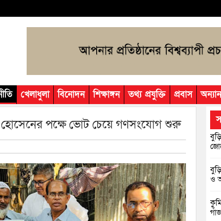
নীতি
খেলাধুলা
বিনোদন
শিক্ষাঙ্গন
তথ্য প্রযুক্তি
প্রবাস
অন্যান
স
রফ হোসেনের পক্ষে ভোট চেয়ে গণসংযোগ শুরু
বুড়
জোট
বুড
ও আ
কুম
গাঁ