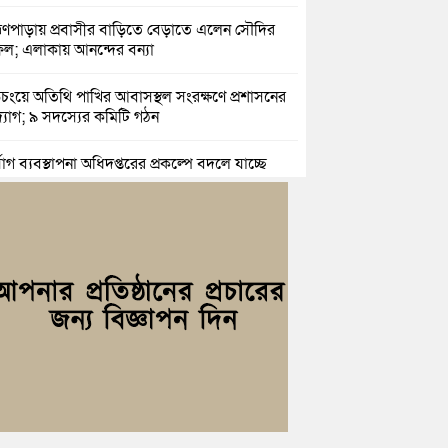
াহ্মণপাড়ায় প্রবাসীর বাড়িতে বেড়াতে এলেন সৌদির
ল; এলাকায় আনন্দের বন্যা
িচংয়ে অতিথি পাখির আবাসস্থল সংরক্ষণে প্রশাসনের
যোগ; ৯ সদস্যের কমিটি গঠন
্যোগ ব্যবস্থাপনা অধিদপ্তরের প্রকল্পে বদলে যাচ্ছে
্দগ্রামের জনপদ
সার জুনাব আলী ডিগ্রি কলেজ ছাত্রদলের কমিটি
ণা: আনন্দ মিছিল ও সংবর্ধনা
ই অভ্যুত্থানের দ্বিতীয় বর্ষপূর্তি উপলক্ষে কুমিল্লায়
ঢ্য র‍্যালি
রও নারী ইউএনও পেল ব্রাহ্মণপাড়াবাসী
হরগঞ্জে স্মার্টফোন আসক্তি, অনলাইন জুয়া ও
কের বিরুদ্ধে শিক্ষার্থীদের শপথ