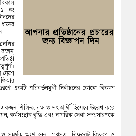
বিকাল
া ১ নং
টারদের
 ধানের
ন।
এনপির
 বলেন,
তিষ্ঠা
বপূর্ণ।
ে দেশে
অধিকার
উত্তরণে একটি পরিবর্তনমুখী নির্বাচনের কোনো বিকল্প
ন শিক্ষিত, দক্ষ ও সৎ প্রার্থী হিসেবে উল্লেখ করে
য়ন, কর্মসংস্থান বৃদ্ধি এবং নাগরিক সেবা সম্প্রসারণকে
মী ও সমর্থক অংশ নেন। পথসভা, লিফলেট বিতরণ ও