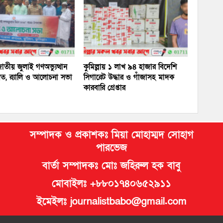
 জাতীয় জুলাই গণঅভ্যুত্থান
কুমিল্লায় ১ লাখ ৯৪ হাজার বিদেশি
ত, র‍্যালি ও আলোচনা সভা
সিগারেট উদ্ধার ও গাঁজাসহ মাদক
কারবারি গ্রেপ্তার
সম্পাদক ও প্রকাশকঃ মিয়া মোহাম্মদ সোহাগ
পারভেজ
বার্তা সম্পাদকঃ মোঃ জহিরুল হক বাবু
মোবাইলঃ +৮৮০১৭৪০৬৫২৯১১
ইমেইলঃ journalistbabo@gmail.com