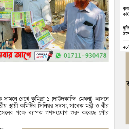
ব্র
কফি
বুড়
উদ্
দুর
চৌদ
নিম
ঘোষ
জুলা
বর্ণা
ে সামনে রেখে কুমিল্লা-১ (দাউদকান্দি–মেঘনা) আসনে
আবা
য় স্থায়ী কমিটির সিনিয়র সদস্য, সাবেক মন্ত্রী ও বীর
হোসেনের পক্ষে ব্যাপক গণসংযোগ শুরু করেছে পৌর
মনো
মাদ