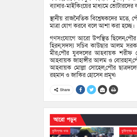
ব্যানার-মাইকিংয়ের মাধ্যমে ভোটারদের 
স্থানীয় রাজনৈতিক বিশ্লেষকদের মতে, পৌ
মাত্রা যোগ করবে বলে আশা করা হচ্ছে।
গণসংযোগে আরো উপস্থিত ছিলেন,পৌর ব
হিরন,সদস্য সচিব কাউছার আলম সরকা
মীর,পৌর যুবদলের আহবায়ক শরীফ চৌধু
আহবায়ক জাহাঙ্গীর আলম ও বোরহান,প
আহবায়ক মোল্লা সোহেল,পৌর ছাত্রদল
রহমান ও জাকির হোসেন প্রমূখ৷
Share
আরো পড়ুন
কুমিল্লার খবর
কুমিল্লার খব