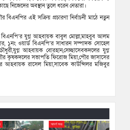
কাছে নিজেদের অবস্থান তুলে ধরেন নেতারা।
র বিএনপির এই সক্রিয় প্রচারণা নির্বাচনী মাঠে নতুন
িএনপি’র যুগ্ন আহবায়ক বাবুল মোল্লা,মাহবুব আলম
র, ১নং ওয়ার্ড বিএনপি’র সাধারন সম্পাদক সোহেল
রী,যুগ্ন আহবায়ক বোরহান,সেচ্ছাসেবকদলের যুগ্ন
ৌর কৃষকদলের সভাপতি ফিরোজ মিয়া,পৌর জাসাসের
ের আহবায়ক রাসেল মিয়া,সাবেক কাউন্সিলর মজিবুর
র
আদর্শ সদর