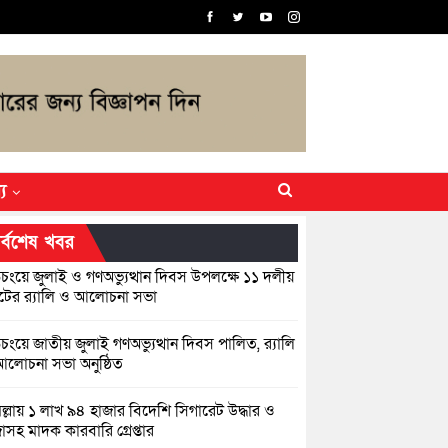
্য
র্বশেষ খবর
িচংয়ে জুলাই ও গণঅভ্যুত্থান দিবস উপলক্ষে ১১ দলীয়
ের র‍্যালি ও আলোচনা সভা
়িচংয়ে জাতীয় জুলাই গণঅভ্যুত্থান দিবস পালিত, র‍্যালি
লোচনা সভা অনুষ্ঠিত
িল্লায় ১ লাখ ৯৪ হাজার বিদেশি সিগারেট উদ্ধার ও
জাসহ মাদক কারবারি গ্রেপ্তার