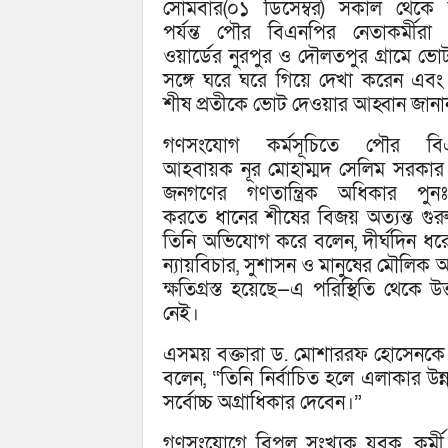
সোমবার(০১ ডিসেম্বর) সকাল থেকে 
পর্যন্ত পৌর বিএনপির নেতাকর্মীর
ওয়ার্ডের নুরপুর ও দৌলতপুর গ্রামে ভো
সঙ্গে ঘরে ঘরে গিয়ে দেখা করেন এবং
শীষ প্রতীকে ভোট দেওয়ার আহ্বান জানা
গণসংযোগ কর্মসূচিতে পৌর বি
আহবায়ক নূর মোহাম্মদ সেলিম সরকার
জনগণের গণতান্ত্রিক অধিকার পুনঃপ্র
করতে ধানের শীষের বিজয় অত্যন্ত গুরুত্
তিনি অভিযোগ করে বলেন, দীর্ঘদিন ধর
ন্যায়বিচার, সুশাসন ও মানুষের মৌলিক 
ক্ষতিগ্রস্ত হয়েছে—এ পরিস্থিতি থেকে 
নেই।
এসময় বক্তারা ড. মোশাররফ হোসেনকে একজ
বলেন, “তিনি নির্বাচিত হলে এলাকার উন্ন
সর্বোচ্চ অগ্রাধিকার দেবেন।”
গণসংযোগে বিপুল সংখ্যক যুবক, কর্