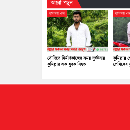
আরো পড়ুন
কুমিল্লার খবর
কুমিল্লার খব
সৌদিতে নির্মাণকাজের সময় দুর্ঘটনায়
কুমিল্লায় 
কুমিল্লার এক যুবক নিহত
প্রেমিকের 