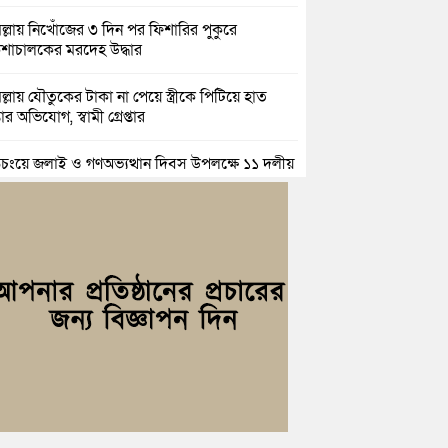
িল্লায় নিখোঁজের ৩ দিন পর ফিশারির পুকুরে
শাচালকের মরদেহ উদ্ধার
িল্লায় যৌতুকের টাকা না পেয়ে স্ত্রীকে পিটিয়ে হাত
র অভিযোগ, স্বামী গ্রেপ্তার
িচংয়ে জুলাই ও গণঅভ্যুত্থান দিবস উপলক্ষে ১১ দলীয়
ের র‍্যালি ও আলোচনা সভা
়িচংয়ে জাতীয় জুলাই গণঅভ্যুত্থান দিবস পালিত, র‍্যালি
লোচনা সভা অনুষ্ঠিত
িল্লায় ১ লাখ ৯৪ হাজার বিদেশি সিগারেট উদ্ধার ও
জাসহ মাদক কারবারি গ্রেপ্তার
াহ্মণপাড়ায় প্রবাসীর বাড়িতে বেড়াতে এলেন সৌদির
ল; এলাকায় আনন্দের বন্যা
িচংয়ে অতিথি পাখির আবাসস্থল সংরক্ষণে প্রশাসনের