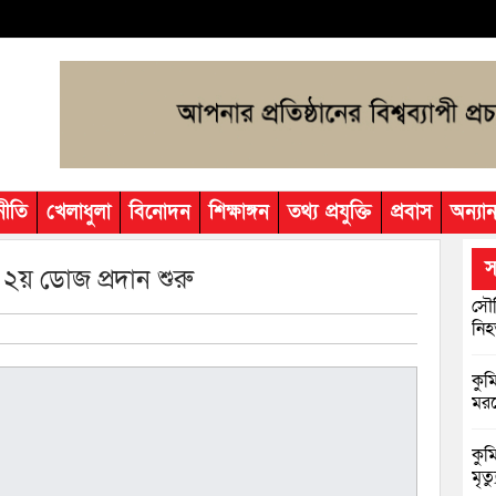
নীতি
খেলাধুলা
বিনোদন
শিক্ষাঙ্গন
তথ্য প্রযুক্তি
প্রবাস
অন্যান
স
২য় ডোজ প্রদান শুরু
সৌদ
নি
কুমি
মরদ
কুম
মৃত্য