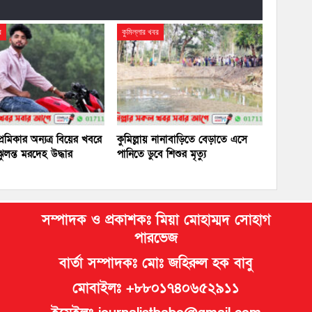
র
কুমিল্লার খবর
প্রেমিকার অন্যত্র বিয়ের খবরে
কুমিল্লায় নানাবাড়িতে বেড়াতে এসে
ঝুলন্ত মরদেহ উদ্ধার
পানিতে ডুবে শিশুর মৃত্যু
সম্পাদক ও প্রকাশকঃ মিয়া মোহাম্মদ সোহাগ
পারভেজ
বার্তা সম্পাদকঃ মোঃ জহিরুল হক বাবু
মোবাইলঃ +৮৮০১৭৪০৬৫২৯১১