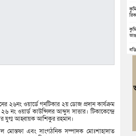
কুম
রিক
কুম
ভাঙা
বুড়
জোট
বুড
ও আ
কুম
গাঁ
শনের ২৬নং ওয়ার্ডে গনটিকার ২য় ডোজ প্রদান কার্যক্রম
ব্র
২৬ নং ওয়ার্ড কাউন্সিলর আব্দুস সাত্তার। টিকাকেন্দ্রে
কফি
ীগের যুগ্ম আহ্বায়ক আশিকুর রহমান।
লাল মোস্তফা এবং সাংগঠনিক সম্পাদক মোঃশাহাদাত
বুড়