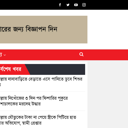
্য
র্বশেষ খবর
িল্লায় নানাবাড়িতে বেড়াতে এসে পানিতে ডুবে শিশুর
ু
িল্লায় নিখোঁজের ৩ দিন পর ফিশারির পুকুরে
শাচালকের মরদেহ উদ্ধার
িল্লায় যৌতুকের টাকা না পেয়ে স্ত্রীকে পিটিয়ে হাত
র অভিযোগ, স্বামী গ্রেপ্তার