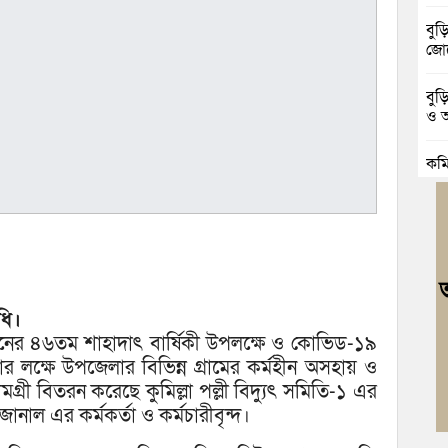
বুড়
জোট
বুড
ও আ
কুম
গাঁ
ব্র
কফি
বুড়
উদ্
ধি।
মানের ৪৬তম শাহাদাৎ বার্ষিকী উপলক্ষে ও কোভিড-১৯
দুর
ার লক্ষে উপজেলার বিভিন্ন গ্রামের কর্মহীন অসহায় ও
চৌদ
ামগ্রী বিতরন করেছে কুমিল্লা পল্লী বিদ্যুৎ সমিতি-১ এর
নাল এর কর্মকর্তা ও কর্মচারীবৃন্দ।
নিম