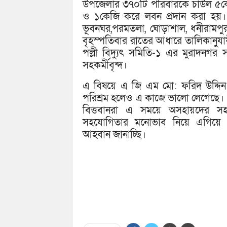
উপজেলার ৩৭০টি পরিবারকে চাউল ৫কে
ও ১কেজি করে লবন প্রদান করা হয়। 
ভূবনঘর,পরমতলা, ঘোড়াশাল, ধনীরামপুর, 
বৃহস্পতিবার রাতের আধারে তালিকানুযায়ী
পল্লী বিদ্যুৎ সমিতি-১ এর মুরাদনগ
সহকর্মীবৃন্দ।
এ বিষয়ে এ জি এম মো: ফরিদ উদ্দি
পরিশ্রম হলেও এ কাজে ভালো লেগেছে।
বিত্তবানরা এ সময়ে অসহায়দের সহ
সহযোগিতার মনোভাব নিয়ে এগিয়ে
আহবান জানাচ্ছি।