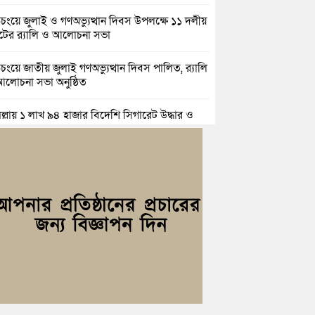
িচংয়ে জুলাই ও গণঅভ্যুত্থান দিবস উপলক্ষে ১১ দলীয়
ের র‍্যালি ও আলোচনা সভা
়িচংয়ে জাতীয় জুলাই গণঅভ্যুত্থান দিবস পালিত, র‍্যালি
লোচনা সভা অনুষ্ঠিত
িল্লায় ১ লাখ ৯৪ হাজার বিদেশি সিগারেট উদ্ধার ও
জাসহ মাদক কারবারি গ্রেপ্তার
াহ্মণপাড়ায় প্রবাসীর বাড়িতে বেড়াতে এলেন সৌদির
ল; এলাকায় আনন্দের বন্যা
িচংয়ে অতিথি পাখির আবাসস্থল সংরক্ষণে প্রশাসনের
যোগ; ৯ সদস্যের কমিটি গঠন
্যোগ ব্যবস্থাপনা অধিদপ্তরের প্রকল্পে বদলে যাচ্ছে
্দগ্রামের জনপদ
সার জুনাব আলী ডিগ্রি কলেজ ছাত্রদলের কমিটি