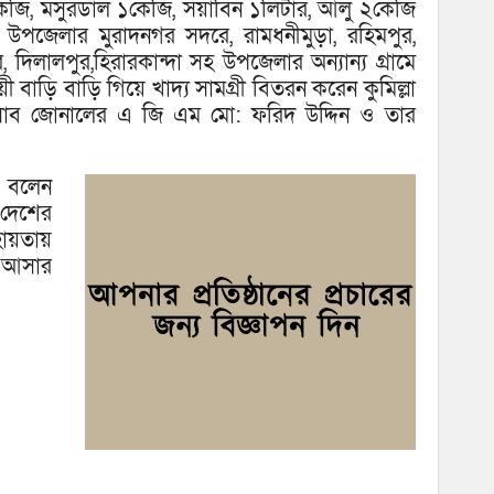
ঘোষ
জি, মসুরডাল ১কেজি, সয়াবিন ১লিটার, আলু ২কেজি
উপজেলার মুরাদনগর সদরে, রামধনীমুড়া, রহিমপুর,
দিলালপুর,হিরারকান্দা সহ উপজেলার অন্যান্য গ্রামে
 বাড়ি বাড়ি গিয়ে খাদ্য সামগ্রী বিতরন করেন কুমিল্লা
র সাব জোনালের এ জি এম মো: ফরিদ উদ্দিন ও তার
ন বলেন
 দেশের
ায়তায়
 আসার