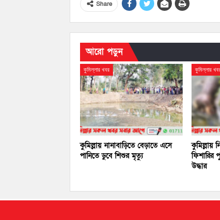
Share
আরো পড়ুন
কুমিল্লার খবর
কুমিল্লার খব
কুমিল্লায় নানাবাড়িতে বেড়াতে এসে
কুমিল্লায়
পানিতে ডুবে শিশুর মৃত্যু
ফিশারির প
উদ্ধার