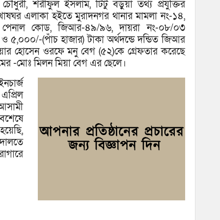
উদ্
চৌধুরী, শরীফুল ইসলাম, টিটু বড়ুয়া তথ্য প্রযুক্তির
োষঘর এলাকা হইতে মুরাদনগর থানার মামলা নং-১৪,
৪ পেনাল কোড, জিআর-৪৯/৯৬, দায়রা নং-০৮/০৩
ও ৫,০০০/-(পাঁচ হাজার) টাকা অর্থদন্ডে দন্ডিত জিআর
ার হোসেন ওরফে মনু বেগ (৫২)কে গ্রেফতার করেছে
মের -মোঃ মিলন মিয়া বেগ এর ছেলে।
নচার্জ
প্রিল
আসামী
বশেষে
হয়েছি,
দালতে
রাগারে