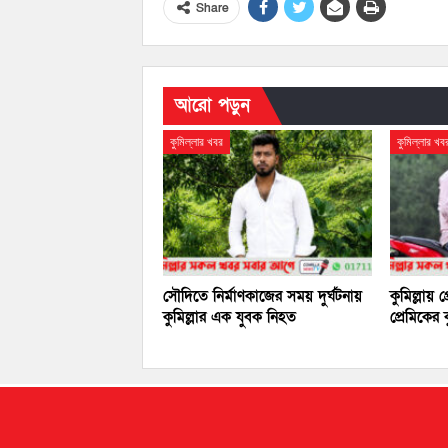
Share
আরো পড়ুন
কুমিল্লার খবর
কুমিল্লার খব
সৌদিতে নির্মাণকাজের সময় দুর্ঘটনায়
কুমিল্লায় 
কুমিল্লার এক যুবক নিহত
প্রেমিকের 