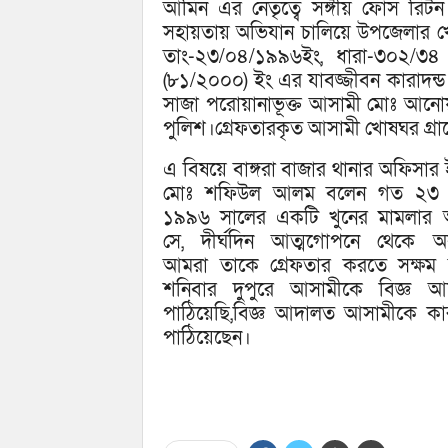
আমিন এর নেতৃত্বে সঙ্গীয় ফোর্স রিটন 
সহায়তায় অভিযান চালিয়ে উপজেলার খ
তাং-২৩/০৪/১৯৯৬ইং, ধারা-৩০২/৩
(৮১/২০০০) ইং এর যাবজ্জীবন কারাদন্ড 
সাজা পরোয়ানাভূক্ত আসামী মোঃ আনোয়
পুলিশ।গ্রেফতারকৃত আসামী খোষঘর গ্রা
এ বিষয়ে বাঙ্গরা বাজার থানার অফিসার ই
মোঃ শফিউল আলম বলেন গত ২৩ এ
১৯৯৬ সালের একটি খুনের মামলার 
সে, দীর্ঘদিন আত্মগোপনে থেকে অ
আমরা তাকে গ্রেফতার করতে সক্ষম 
শনিবার দুপুরে আসামীকে বিজ্ঞ আ
পাঠিয়েছি,বিজ্ঞ আদালত আসামীকে কা
পাঠিয়েছেন।