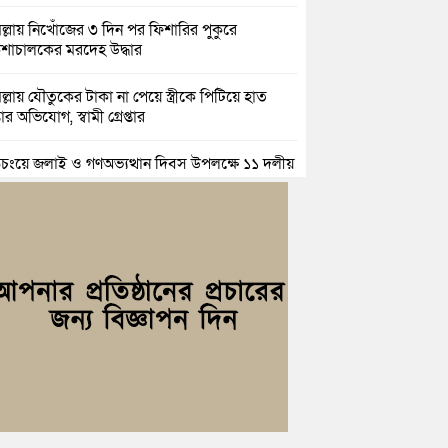
িল্লায় নিখোঁজের ৩ দিন পর ফিশারির পুকুরে
শাচালকের মরদেহ উদ্ধার
িল্লায় যৌতুকের টাকা না পেয়ে স্ত্রীকে পিটিয়ে হাত
র অভিযোগ, স্বামী গ্রেপ্তার
িচংয়ে জুলাই ও গণঅভ্যুত্থান দিবস উপলক্ষে ১১ দলীয়
ের র‍্যালি ও আলোচনা সভা
়িচংয়ে জাতীয় জুলাই গণঅভ্যুত্থান দিবস পালিত, র‍্যালি
লোচনা সভা অনুষ্ঠিত
িল্লায় ১ লাখ ৯৪ হাজার বিদেশি সিগারেট উদ্ধার ও
জাসহ মাদক কারবারি গ্রেপ্তার
াহ্মণপাড়ায় প্রবাসীর বাড়িতে বেড়াতে এলেন সৌদির
ল; এলাকায় আনন্দের বন্যা
িচংয়ে অতিথি পাখির আবাসস্থল সংরক্ষণে প্রশাসনের