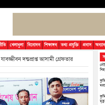
নীতি
খেলাধুলা
বিনোদন
শিক্ষাঙ্গন
তথ্য প্রযুক্তি
প্রবাস
অন্যান
স
াবজ্জীবন দন্ডপ্রাপ্ত আসামী গ্রেফতার
সৌদ
নি
কুমি
মরদ
কুম
মৃত্য