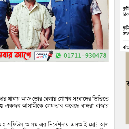
কুম
রিক
কুম
ভাঙা
বুড়
জোট
বুড
ও আ
কুম
গাঁ
বাজার থানায় আজ ভোর বেলায় গোপন সংবাদের ভিত্তিতে
ব্র
রাপ্ত একজন আসামীকে গ্রেফতার করেছে বাঙ্গরা বাজার
কফি
র্জ মোঃ শফিউল আলম এর নির্দেশনায় এসআই মোঃ আল
বুড়