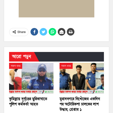
Share
আরো পড়ুন
সকল খবর
সকল খবর
কুমিল্লায় দুর্বৃত্তের ছুরিকাঘাতে
মুরাদনগরে নিখোঁজের একদিন
পুলিশ কর্মকর্তা আহত
পর অটোরিকশা চালকের লাশ
উদ্ধার, গ্রেপ্তার ১