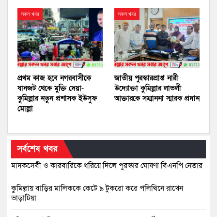
সকল খবর
সকল খবর
প্রথম কাজ হবে নগরবাসীকে
জাতীয় পুরস্কারপ্রাপ্ত নারী
যানজট থেকে মুক্তি দেয়া-
উদ্যোক্তা কুমিল্লার লাভলী
কুমিল্লার নতুন প্রশাসক ইউসুফ
আক্তারকে সম্মাননা স্মারক প্রদান
মোল্লা
সর্বশেষ খবর
মাদকসেবী ও কারবারিকে ধরিয়ে দিলে পুরস্কার ঘোষণা বিএনপি নেতার
কুমিল্লায় বাড়ির মালিককে কেটে ৯ টুকরো করে পলিথিনে রাখেন
ভাড়াটিয়া