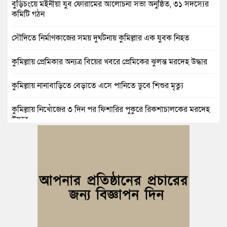
বুড়িচংয়ে মইনীয়া যুব ফোরামের আলোচনা সভা অনুষ্ঠিত, ৩১ সদস্যের
কমিটি গঠন
সৌদিতে নির্মাণকাজের সময় দুর্ঘটনায় কুমিল্লার এক যুবক নিহত
কুমিল্লায় প্রেমিকার অন্যত্র বিয়ের খবরে প্রেমিকের ঝুলন্ত মরদেহ উদ্ধার
কুমিল্লায় নানাবাড়িতে বেড়াতে এসে পানিতে ডুবে শিশুর মৃত্যু
কুমিল্লায় নিখোঁজের ৩ দিন পর ফিশারির পুকুরে রিকশাচালকের মরদেহ
উদ্ধার
কুমিল্লায় যৌতুকের টাকা না পেয়ে স্ত্রীকে পিটিয়ে হাত ভাঙার অভিযোগ,
স্বামী গ্রেপ্তার
বুড়িচংয়ে জুলাই ও গণঅভ্যুত্থান দিবস উপলক্ষে ১১ দলীয় জোটের র‍্যালি
ও আলোচনা সভা
বুড়িচংয়ে জাতীয় জুলাই গণঅভ্যুত্থান দিবস পালিত, র‍্যালি ও আলোচনা
সভা অনুষ্ঠিত