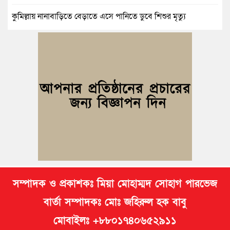
কুমিল্লায় নানাবাড়িতে বেড়াতে এসে পানিতে ডুবে শিশুর মৃত্যু
কুমিল্লায় নিখোঁজের ৩ দিন পর ফিশারির পুকুরে রিকশাচালকের মরদেহ
উদ্ধার
কুমিল্লায় যৌতুকের টাকা না পেয়ে স্ত্রীকে পিটিয়ে হাত ভাঙার অভিযোগ,
স্বামী গ্রেপ্তার
বুড়িচংয়ে জুলাই ও গণঅভ্যুত্থান দিবস উপলক্ষে ১১ দলীয় জোটের র‍্যালি
ও আলোচনা সভা
সম্পাদক ও প্রকাশকঃ মিয়া মোহাম্মদ সোহাগ পারভেজ
বার্তা সম্পাদকঃ মোঃ জহিরুল হক বাবু
মোবাইলঃ +৮৮০১৭৪০৬৫২৯১১