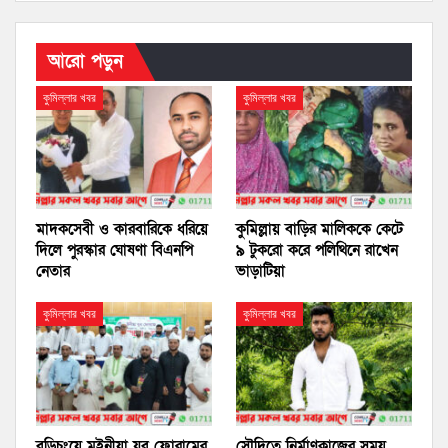
আরো পড়ুন
কুমিল্লার খবর
কুমিল্লার খবর
মাদকসেবী ও কারবারিকে ধরিয়ে
কুমিল্লায় বাড়ির মালিককে কেটে
দিলে পুরস্কার ঘোষণা বিএনপি
৯ টুকরো করে পলিথিনে রাখেন
নেতার
ভাড়াটিয়া
কুমিল্লার খবর
কুমিল্লার খবর
বুড়িচংয়ে মইনীয়া যুব ফোরামের
সৌদিতে নির্মাণকাজের সময়