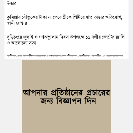
উদ্ধার
কুমিল্লায় যৌতুকের টাকা না পেয়ে স্ত্রীকে পিটিয়ে হাত ভাঙার অভিযোগ,
স্বামী গ্রেপ্তার
বুড়িচংয়ে জুলাই ও গণঅভ্যুত্থান দিবস উপলক্ষে ১১ দলীয় জোটের র‍্যালি
ও আলোচনা সভা
বুড়িচংয়ে জাতীয় জুলাই গণঅভ্যুত্থান দিবস পালিত, র‍্যালি ও আলোচনা
সভা অনুষ্ঠিত
কুমিল্লায় ১ লাখ ৯৪ হাজার বিদেশি সিগারেট উদ্ধার ও গাঁজাসহ মাদক
কারবারি গ্রেপ্তার
ব্রাহ্মণপাড়ায় প্রবাসীর বাড়িতে বেড়াতে এলেন সৌদির কফিল; এলাকায়
আনন্দের বন্যা
বুড়িচংয়ে অতিথি পাখির আবাসস্থল সংরক্ষণে প্রশাসনের উদ্যোগ; ৯
সদস্যের কমিটি গঠন