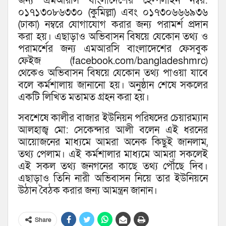
জন্য এমআরসি বাংলাদেশের হেল্পলাইন নম্বর:
০১৭১৩০৮৬৩৩০ (কুমিল্লা) এবং ০১৭৩০৬৬৬৯৩৬
(ঢাকা) নম্বরে যোগাযোগ করার জন্য পরামর্শ প্রদান
করা হয়। এছাড়াও অভিবাসন বিষয়ে যেকোন তথ্য ও
পরামর্শের জন্য এমআরসি বাংলাদেশের ফেসবুক
ফেইজ (facebook.com/bangladeshmrc)
থেকেও অভিবাসন বিষয়ে যেকোন তথ্য পাওয়া যাবে
বলে কর্মশালায় জানানো হয়। অনুষ্ঠান শেষে সকলের
একটি লিখিত মতামত গ্রহন করা হয়।
সবশেষে কালীর বাজার ইউনিয়ন পরিষদের চেয়ারম্যান
আলহাজ্ব মো: সেকেন্দার আলী বলেন এই ধরনের
আয়োজনের মাধ্যমে আমরা অনেক কিছুই জানলাম,
তথ্য পেলাম। এই কর্মশালার মাধ্যমে আমরা সকলেই
এই সকল তথ্য জনগনের কাছে তথ্য পৌঁছে দিব।
এছাড়াও তিনি নারী অভিবাসন নিয়ে তার ইউনিয়নে
উঠান বৈঠক করার জন্য আমন্ত্রন জানান।
Share