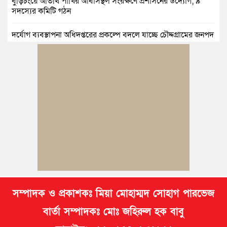
বুড়িচংয়ে অতিথি পাখির আবাসস্থল সংরক্ষণে প্রশাসনের উদ্যোগ; ৯
সদস্যের কমিটি গঠন
দুর্যোগ ব্যবস্থাপনা অধিদপ্তরের প্রকল্পে বদলে যাচ্ছে চৌদ্দগ্রামের জনপদ
নিমসার জুনাব আলী ডিগ্রি কলেজ ছাত্রদলের কমিটি ঘোষণা: আনন্দ
মিছিল ও সংবর্ধনা
জুলাই অভ্যুত্থানের দ্বিতীয় বর্ষপূর্তি উপলক্ষে কুমিল্লায় বর্ণাঢ্য র‍্যালি
আবারও নারী ইউএনও পেল ব্রাহ্মণপাড়াবাসী
মনোহরগঞ্জে স্মার্টফোন আসক্তি, অনলাইন জুয়া ও মাদকের বিরুদ্ধে
শিক্ষার্থীদের শপথ
সম্পাদক ও প্রকাশকঃ মিয়া মোহাম্মদ সোহাগ পারভেজ
বার্তা সম্পাদকঃ মোঃ জহিরুল হক বাবু