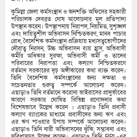
কুমিল্লা জেলা কর্মসংস্থান ও জনশক্তি অফিসের সহকারী
পরিচালক দেবব্রত ঘোষ আলোচনার মূল প্রতিপাদ্য
উপস্থান করেন। উপস্থাপনায় নিরাপদ, নিয়মিত, সুশৃঙ্খল
এবং দায়িত্বশীল অভিবাসন নিশ্চিতকরণ, মানব পাচার
রোধ, বৈদেশিক কর্মসংস্থান প্রক্রিয়ায় মধ্যসত্বভোগীদের
দৌরাত্ব নিরসন, উচ্চ অভিবাসন ব্যয় হ্রাস, অভিবাসী
কর্মীর অধিকার সুরক্ষা, অভিবাসী কর্মী ও তাদের
পরিবারের নিরাপত্তা এবং কল্যাণ নিশ্চিতকরণে
বর্তমান সরকারের দৃঢ় অঙ্গীকারের কথা ব্যক্ত করেন।
তিনি বৈদেশিক কর্মসংস্থানের জন্য দক্ষতা ও
সচেতনতার গুরুত্ব সম্পর্কে আলোচনা করেন।
এছাড়াও তিনি বর্তমানে করোনা ভাইরাসের প্রাদুর্ভাবের
কারণে সরকার ঘোষিত বিভিন্ন প্রণোদনার কথা
বিশেষভাবে উল্লেখ করেন । এছাড়াও তিনি প্রবাসী
কল্যাণ ব্যাংকের মাধ্যমে প্রবাসীদের জন্য ঋণ এবং
এর ঋণ পাওয়ার উপায় সম্পর্কে আলোচনা করেন।
এছাড়াও তিনি নারী অভিবাসনের ঝুঁকি, সম্ভাবনা এবং
সুবিধাসমূহ উল্লেখ করেন। এছাড়াও তিনি RPL-এর