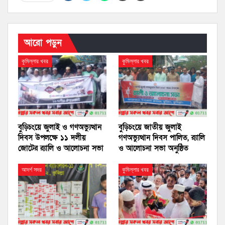
আরো পড়ুন
কুমিল্লার খবর
কুমিল্লার খবর
বুড়িচংয়ে জুলাই ও গণঅভ্যুত্থান
বুড়িচংয়ে জাতীয় জুলাই
দিবস উপলক্ষে ১১ দলীয়
গণঅভ্যুত্থান দিবস পালিত, র‍্যালি
জোটের র‍্যালি ও আলোচনা সভা
ও আলোচনা সভা অনুষ্ঠিত
আদর্শ সদর
কুমিল্লার খবর