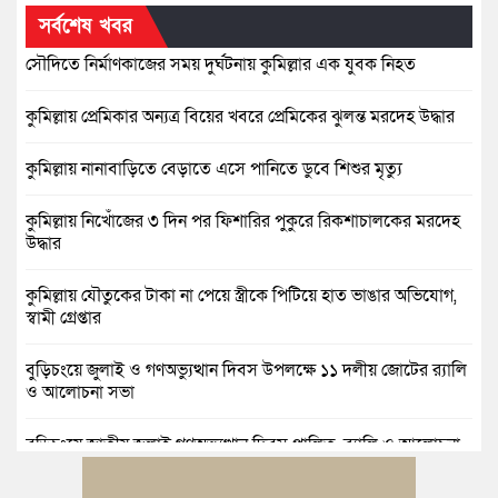
সর্বশেষ খবর
সৌদিতে নির্মাণকাজের সময় দুর্ঘটনায় কুমিল্লার এক যুবক নিহত
কুমিল্লায় প্রেমিকার অন্যত্র বিয়ের খবরে প্রেমিকের ঝুলন্ত মরদেহ উদ্ধার
কুমিল্লায় নানাবাড়িতে বেড়াতে এসে পানিতে ডুবে শিশুর মৃত্যু
কুমিল্লায় নিখোঁজের ৩ দিন পর ফিশারির পুকুরে রিকশাচালকের মরদেহ
উদ্ধার
কুমিল্লায় যৌতুকের টাকা না পেয়ে স্ত্রীকে পিটিয়ে হাত ভাঙার অভিযোগ,
স্বামী গ্রেপ্তার
বুড়িচংয়ে জুলাই ও গণঅভ্যুত্থান দিবস উপলক্ষে ১১ দলীয় জোটের র‍্যালি
ও আলোচনা সভা
বুড়িচংয়ে জাতীয় জুলাই গণঅভ্যুত্থান দিবস পালিত, র‍্যালি ও আলোচনা
সভা অনুষ্ঠিত