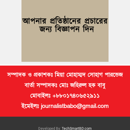
কুমিল্লায় ১ লাখ ৯৪ হাজার বিদেশি সিগারেট উদ্ধার ও গাঁজাসহ মাদক
কারবারি গ্রেপ্তার
ব্রাহ্মণপাড়ায় প্রবাসীর বাড়িতে বেড়াতে এলেন সৌদির কফিল; এলাকায়
আনন্দের বন্যা
বুড়িচংয়ে অতিথি পাখির আবাসস্থল সংরক্ষণে প্রশাসনের উদ্যোগ; ৯
সদস্যের কমিটি গঠন
সম্পাদক ও প্রকাশকঃ মিয়া মোহাম্মদ সোহাগ পারভেজ
বার্তা সম্পাদকঃ মোঃ জহিরুল হক বাবু
মোবাইলঃ +৮৮০১৭৪০৬৫২৯১১
ইমেইলঃ journalistbabo@gmail.com
Developed By:
TechSmartBD.com