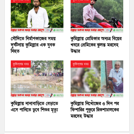
সৌদিতে নির্মাণকাজের সময়
কুমিল্লায় প্রেমিকার অন্যত্র বিয়ের
দুর্ঘটনায় কুমিল্লার এক যুবক
খবরে প্রেমিকের ঝুলন্ত মরদেহ
নিহত
উদ্ধার
কুমিল্লার খবর
কুমিল্লার খবর
কুমিল্লায় নানাবাড়িতে বেড়াতে
কুমিল্লায় নিখোঁজের ৩ দিন পর
এসে পানিতে ডুবে শিশুর মৃত্যু
ফিশারির পুকুরে রিকশাচালকের
মরদেহ উদ্ধার