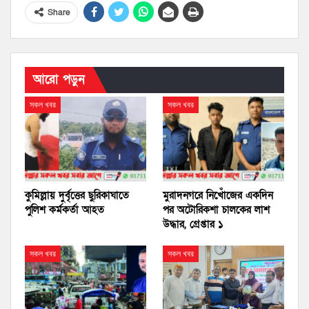
Share
আরো পড়ুন
সকল খবর
সকল খবর
কুমিল্লায় দুর্বৃত্তের ছুরিকাঘাতে
মুরাদনগরে নিখোঁজের একদিন
পুলিশ কর্মকর্তা আহত
পর অটোরিকশা চালকের লাশ
উদ্ধার, গ্রেপ্তার ১
সকল খবর
সকল খবর