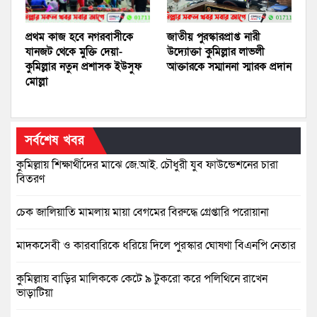
প্রথম কাজ হবে নগরবাসীকে
জাতীয় পুরস্কারপ্রাপ্ত নারী
যানজট থেকে মুক্তি দেয়া-
উদ্যোক্তা কুমিল্লার লাভলী
কুমিল্লার নতুন প্রশাসক ইউসুফ
আক্তারকে সম্মাননা স্মারক প্রদান
মোল্লা
সর্বশেষ খবর
কুমিল্লায় শিক্ষার্থীদের মাঝে জে.আই. চৌধুরী যুব ফাউন্ডেশনের চারা
বিতরণ
চেক জালিয়াতি মামলায় মায়া বেগমের বিরুদ্ধে গ্রেপ্তারি পরোয়ানা
মাদকসেবী ও কারবারিকে ধরিয়ে দিলে পুরস্কার ঘোষণা বিএনপি নেতার
কুমিল্লায় বাড়ির মালিককে কেটে ৯ টুকরো করে পলিথিনে রাখেন
ভাড়াটিয়া