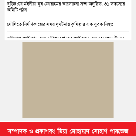
বুড়িচংয়ে মইনীয়া যুব ফোরামের আলোচনা সভা অনুষ্ঠিত, ৩১ সদস্যের
কমিটি গঠন
সৌদিতে নির্মাণকাজের সময় দুর্ঘটনায় কুমিল্লার এক যুবক নিহত
কুমিল্লায় প্রেমিকার অন্যত্র বিয়ের খবরে প্রেমিকের ঝুলন্ত মরদেহ উদ্ধার
কুমিল্লায় নানাবাড়িতে বেড়াতে এসে পানিতে ডুবে শিশুর মৃত্যু
কুমিল্লায় নিখোঁজের ৩ দিন পর ফিশারির পুকুরে রিকশাচালকের মরদেহ
উদ্ধার
কুমিল্লায় যৌতুকের টাকা না পেয়ে স্ত্রীকে পিটিয়ে হাত ভাঙার অভিযোগ,
স্বামী গ্রেপ্তার
সম্পাদক ও প্রকাশকঃ মিয়া মোহাম্মদ সোহাগ পারভেজ