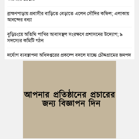
ব্রাহ্মণপাড়ায় প্রবাসীর বাড়িতে বেড়াতে এলেন সৌদির কফিল; এলাকায়
আনন্দের বন্যা
বুড়িচংয়ে অতিথি পাখির আবাসস্থল সংরক্ষণে প্রশাসনের উদ্যোগ; ৯
সদস্যের কমিটি গঠন
দুর্যোগ ব্যবস্থাপনা অধিদপ্তরের প্রকল্পে বদলে যাচ্ছে চৌদ্দগ্রামের জনপদ
নিমসার জুনাব আলী ডিগ্রি কলেজ ছাত্রদলের কমিটি ঘোষণা: আনন্দ
মিছিল ও সংবর্ধনা
জুলাই অভ্যুত্থানের দ্বিতীয় বর্ষপূর্তি উপলক্ষে কুমিল্লায় বর্ণাঢ্য র‍্যালি
আবারও নারী ইউএনও পেল ব্রাহ্মণপাড়াবাসী
মনোহরগঞ্জে স্মার্টফোন আসক্তি, অনলাইন জুয়া ও মাদকের বিরুদ্ধে
শিক্ষার্থীদের শপথ