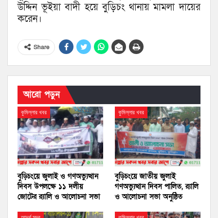
উদ্দিন ভূইয়া বাদী হয়ে বুড়িচং থানায় মামলা দায়ের
করেন।
Share
আরো পড়ুন
কুমিল্লার খবর
কুমিল্লার খবর
বুড়িচংয়ে জুলাই ও গণঅভ্যুত্থান
বুড়িচংয়ে জাতীয় জুলাই
দিবস উপলক্ষে ১১ দলীয়
গণঅভ্যুত্থান দিবস পালিত, র‍্যালি
জোটের র‍্যালি ও আলোচনা সভা
ও আলোচনা সভা অনুষ্ঠিত
আদর্শ সদর
কুমিল্লার খবর